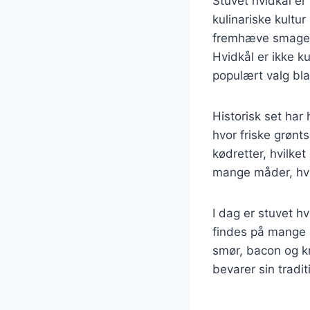
Stuvet hvidkål er
kulinariske kultur
fremhæve smagen 
Hvidkål er ikke k
populært valg bl
Historisk set har
hvor friske grønts
kødretter, hvilket
mange måder, hvil
I dag er stuvet h
findes på mange r
smør, bacon og kr
bevarer sin tradi