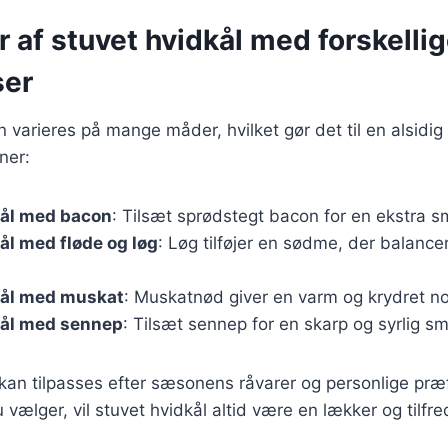
r af stuvet hvidkål med forskelli
ser
 varieres på mange måder, hvilket gør det til en alsidig 
ner:
kål med bacon
: Tilsæt sprødstegt bacon for en ekstra s
ål med fløde og løg
: Løg tilføjer en sødme, der balance
kål med muskat
: Muskatnød giver en varm og krydret not
kål med sennep
: Tilsæt sennep for en skarp og syrlig s
 kan tilpasses efter sæsonens råvarer og personlige pr
 vælger, vil stuvet hvidkål altid være en lækker og tilfre