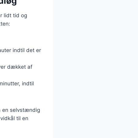
dløg
 lidt tid og
tten:
uter indtil det er
iver dækket af
inutter, indtil
om en selvstændig
idkål til en