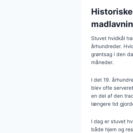
Historiske
madlavni
Stuvet hvidkål ha
århundreder. Hvid
grøntsag i den da
måneder.
I det 19. århundr
blev ofte servere
en del af den trad
længere tid gjor
I dag er stuvet h
både hjem og res