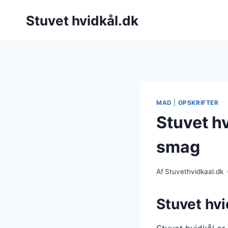
Fortsæt
Stuvet hvidkål.dk
til
indhold
MAD
|
OPSKRIFTER
Stuvet h
smag
Af
Stuvethvidkaal.dk
Stuvet hvi