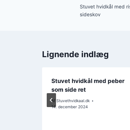
Stuvet hvidkål med 
sideskov
Lignende indlæg
d peber
Stuvet hvidkål med peber
som side ret
Af
Stuvethvidkaal.dk
14. december 2024