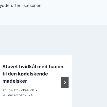
rydderurter i sæsonen
Stuvet hvidkål med bacon
Stuvet 
til den kødelskende
i ovnen
madelsker
Af
Stuvethv
11. decemb
Af
Stuvethvidkaal.dk
28. december 2024