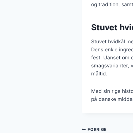
og tradition, sa
Stuvet hvi
Stuvet hvidkål me
Dens enkle ingred
fest. Uanset om d
smagsvarianter, v
måltid.
Med sin rige histo
på danske middag
Indlægsnavi
FORRIGE