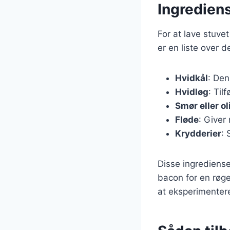
Ingrediens
For at lave stuve
er en liste over 
Hvidkål
: Den
Hvidløg
: Til
Smør eller ol
Fløde
: Giver
Krydderier
: 
Disse ingrediense
bacon for en røge
at eksperimenter