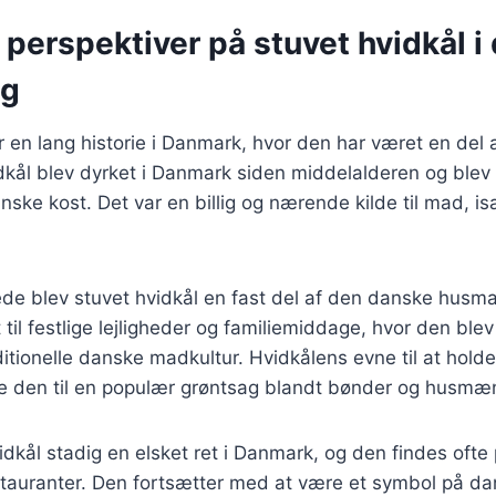
 perspektiver på stuvet hvidkål i
ng
r en lang historie i Danmark, hvor den har været en del a
kål blev dyrket i Danmark siden middelalderen og blev h
nske kost. Det var en billig og nærende kilde til mad, is
ede blev stuvet hvidkål en fast del af den danske husm
t til festlige lejligheder og familiemiddage, hvor den ble
itionelle danske madkultur. Hvidkålens evne til at holde s
de den til en populær grøntsag blandt bønder og husmæ
vidkål stadig en elsket ret i Danmark, og den findes oft
tauranter. Den fortsætter med at være et symbol på d