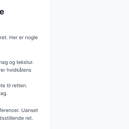
ge
ret. Her er nogle
mag og tekstur.
rer hvidkålens
e til retten.
mag.
æferencer. Uanset
dsstillende ret.