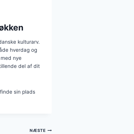
køkken
danske kulturarv.
 både hverdag og
e med nye
llende del af dit
 finde sin plads
NÆSTE