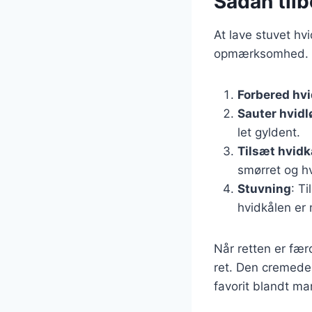
Sådan tilb
At lave stuvet hvi
opmærksomhed. Her
Forbered hv
Sauter hvidl
let gyldent.
Tilsæt hvidk
smørret og hv
Stuvning
: T
hvidkålen er 
Når retten er fær
ret. Den cremede 
favorit blandt ma