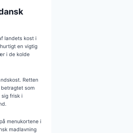
 dansk
f landets kost i
urtigt en vigtig
ær i de kolde
andskost. Retten
v betragtet som
ig frisk i
nd.
e på menukortene i
ansk madlavning