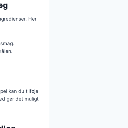
løg
ngredienser. Her
e smag.
kålen.
el kan du tilføje
ed gør det muligt