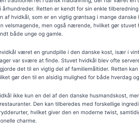
 en traditionel ret i dansk madlavning, der har været en 
 i århundreder. Retten er kendt for sin enkle tilberedning 
af hvidkål, som er en vigtig grøntsag i mange danske
un velsmagende, men også nærende, hvilket gør stuvet hv
andt både unge og gamle.
 hvidkål været en grundpille i den danske kost, især i v
ager var svære at finde. Stuvet hvidkål blev ofte servere
 gjorde det til en vigtig del af familiemåltider. Retten ka
ket gør den til en alsidig mulighed for både hverdag og
vidkål ikke kun en del af den danske husmandskost, men
estauranter. Den kan tilberedes med forskellige ingred
ydderurter, hvilket giver den en moderne twist, samtid
tionelle charme.