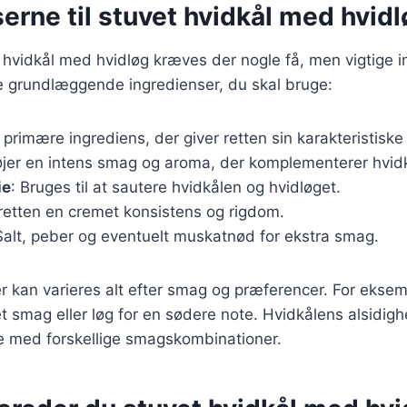
erne til stuvet hvidkål med hvid
t hvidkål med hvidløg kræves der nogle få, men vigtige i
de grundlæggende ingredienser, du skal bruge:
 primære ingrediens, der giver retten sin karakteristisk
føjer en intens smag og aroma, der komplementerer hvid
ie
: Bruges til at sautere hvidkålen og hvidløget.
 retten en cremet konsistens og rigdom.
Salt, peber og eventuelt muskatnød for ekstra smag.
r kan varieres alt efter smag og præferencer. For eksemp
t smag eller løg for en sødere note. Hvidkålens alsidigh
e med forskellige smagskombinationer.