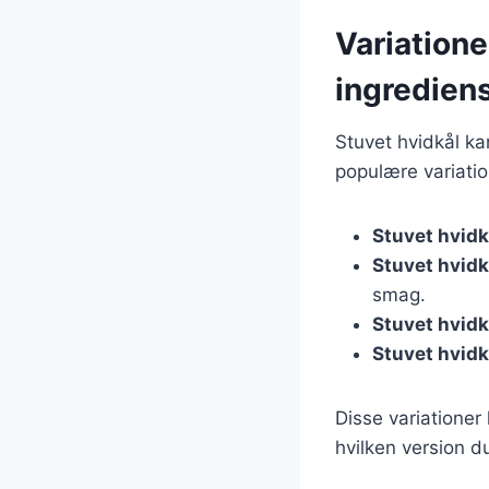
Variatione
ingredien
Stuvet hvidkål kan
populære variatio
Stuvet hvid
Stuvet hvidk
smag.
Stuvet hvid
Stuvet hvid
Disse variationer
hvilken version du