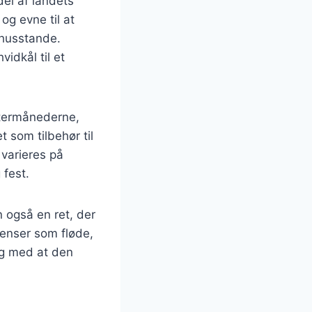
del af landets
og evne til at
 husstande.
idkål til et
intermånederne,
t som tilbehør til
n varieres på
 fest.
 også en ret, der
ienser som fløde,
ig med at den