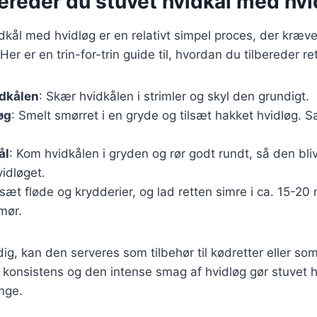
ereder du stuvet hvidkål med hvi
dkål med hvidløg er en relativt simpel proces, der kræver
 er en trin-for-trin guide til, hvordan du tilbereder re
idkålen
: Skær hvidkålen i strimler og skyl den grundigt.
øg
: Smelt smørret i en gryde og tilsæt hakket hvidløg. Sa
ål
: Kom hvidkålen i gryden og rør godt rundt, så den bl
idløget.
ilsæt fløde og krydderier, og lad retten simre i ca. 15-20 m
mør.
dig, kan den serveres som tilbehør til kødretter eller s
konsistens og den intense smag af hvidløg gør stuvet hv
nge.