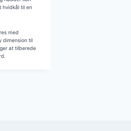
 hvidkål til en
eres med
y dimension til
ger at tilberede
rd.