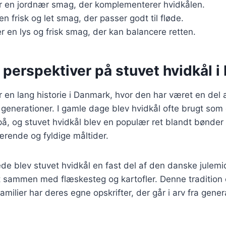
er en jordnær smag, der komplementerer hvidkålen.
r en frisk og let smag, der passer godt til fløde.
er en lys og frisk smag, der kan balancere retten.
 perspektiver på stuvet hvidkål 
r en lang historie i Danmark, hvor den har været en del 
generationer. I gamle dage blev hvidkål ofte brugt som
, og stuvet hvidkål blev en populær ret blandt bønder 
rende og fyldige måltider.
ede blev stuvet hvidkål en fast del af den danske julem
t sammen med flæskesteg og kartofler. Denne tradition 
milier har deres egne opskrifter, der går i arv fra genera