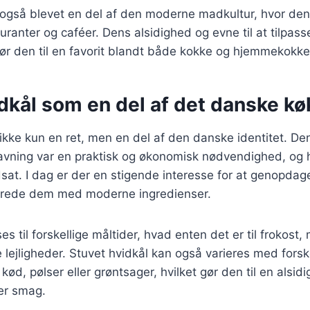
r også blevet en del af den moderne madkultur, hvor de
uranter og caféer. Dens alsidighed og evne til at tilpasse
ør den til en favorit blandt både kokke og hjemmekokke
dkål som en del af det danske k
 ikke kun en ret, men en del af den danske identitet. D
avning var en praktisk og økonomisk nødvendighed, og h
sat. I dag er der en stigende interesse for at genopdage
lberede dem med moderne ingredienser.
es til forskellige måltider, hvad enten det er til frokost
ige lejligheder. Stuvet hvidkål kan også varieres med forsk
kød, pølser eller grøntsager, hvilket gør den til en alsidi
ver smag.