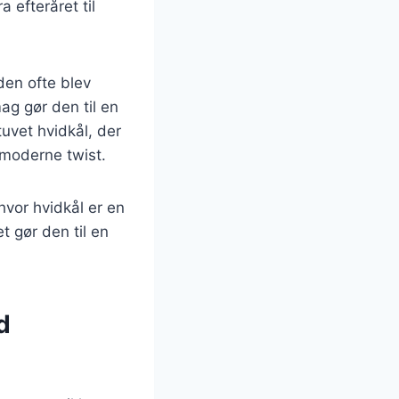
 efteråret til
den ofte blev
ag gør den til en
tuvet hvidkål, der
t moderne twist.
hvor hvidkål er en
t gør den til en
d