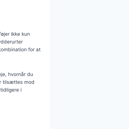
føjer ikke kun
ydderurter
 kombination for at
eje, hvornår du
r tilsættes mod
idligere i