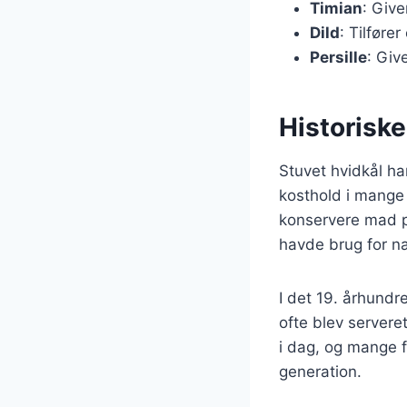
Timian
: Giv
Dild
: Tilføre
Persille
: Giv
Historiske
Stuvet hvidkål ha
kosthold i mange 
konservere mad på
havde brug for næ
I det 19. århundr
ofte blev servere
i dag, og mange fa
generation.