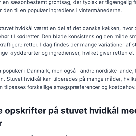
r en sæsonbestemt grøntsag, der typisk er tilgængelig fra
gør den til en populær ingrediens i vintermånederne.
 stuvet hvidkål været en del af det danske køkken, hvor 
ehør til kødretter. Den bløde konsistens og den milde sm
 kraftigere retter. I dag findes der mange variationer af s
lige krydderurter og ingredienser, hvilket giver retten e
n populær i Danmark, men også i andre nordiske lande, 
ten. Stuvet hvidkål kan tilberedes på mange måder, hvilke
kan tilpasses forskellige smagspræferencer og kostbehov.
e opskrifter på stuvet hvidkål me
r