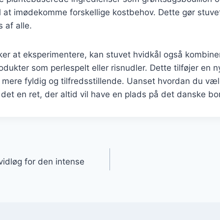
til at imødekomme forskellige kostbehov. Dette gør stuvet
 af alle.
ker at eksperimentere, kan stuvet hvidkål også kombin
odukter som perlespelt eller risnudler. Dette tilføjer en n
 mere fyldig og tilfredsstillende. Uanset hvordan du væl
 det en ret, der altid vil have en plads på det danske bo
gation
idløg for den intense