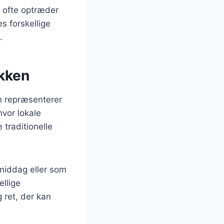
n ofte optræder
s forskellige
.
økken
en repræsenterer
vor lokale
 traditionelle
, middag eller som
ellige
g ret, der kan