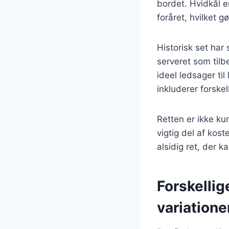
bordet. Hvidkål e
foråret, hvilket 
Historisk set har
serveret som tilb
ideel ledsager til
inkluderer forskel
Retten er ikke ku
vigtig del af kos
alsidig ret, der 
Forskellig
variatione