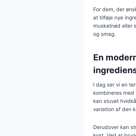
For dem, der øns
at tilføje nye i
muskatnød eller e
og smag.
En moderne
ingredien
I dag ser vi en te
kombineres med f
kan stuvet hvidk
variation af den k
Derudover kan stu
kost. Ved at bru