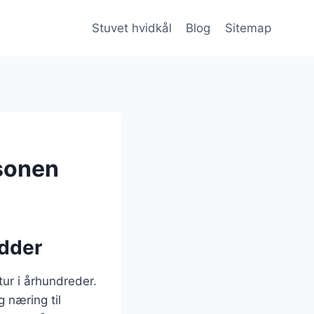
Stuvet hvidkål
Blog
Sitemap
æsonen
ødder
tur i århundreder.
g næring til