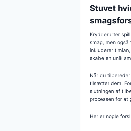
Stuvet hvi
smagsfor
Krydderurter spill
smag, men også f
inkluderer timian,
skabe en unik sma
Når du tilbereder
tilsætter dem. Fo
slutningen af til
processen for at g
Her er nogle forsl