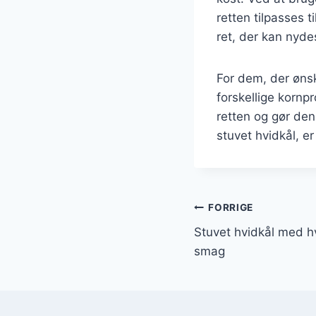
retten tilpasses 
ret, der kan nydes
For dem, der øns
forskellige kornpr
retten og gør den
stuvet hvidkål, er
Indlægsnavi
FORRIGE
Stuvet hvidkål med hv
smag