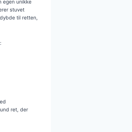
in egen unikke
erer stuvet
dybde til retten,
:
med
und ret, der