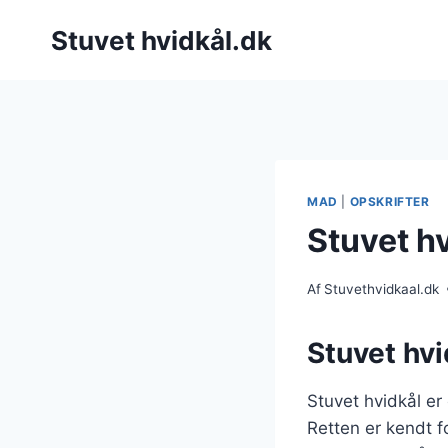
Fortsæt
Stuvet hvidkål.dk
til
indhold
MAD
|
OPSKRIFTER
Stuvet h
Af
Stuvethvidkaal.dk
Stuvet hvi
Stuvet hvidkål er
Retten er kendt fo