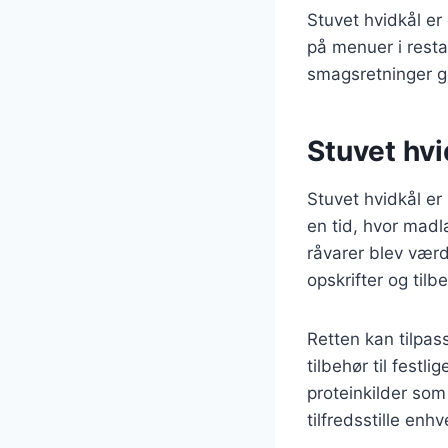
Stuvet hvidkål e
på menuer i resta
smagsretninger g
Stuvet hvi
Stuvet hvidkål er
en tid, hvor madl
råvarer blev værd
opskrifter og ti
Retten kan tilpass
tilbehør til festl
proteinkilder som 
tilfredsstille enh