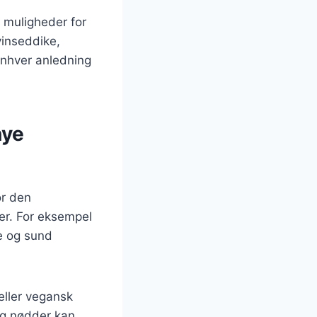
 muligheder for
vinseddike,
 enhver anledning
nye
or den
er. For eksempel
e og sund
eller vegansk
og nødder kan