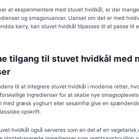
ker at eksperimentere med stuvet hvidkål, er der mange
ngredienser og smagsnuancer. Uanset om det er med hvid
ndda karry, kan stuvet hvidkål tilpasses til at passe til
 tilgang til stuvet hvidkål med 
ser
ndens til at integrere stuvet hvidkål i moderne retter, hv
orskellige ingredienser for at skabe nye smagsoplevels
ål med græsk yoghurt eller sesamfrø give en spændend
lassiske opskrift.
vet hvidkål også serveres som en del af en vegetarisk 
ge plantebaserede ingredienser som grøntsagsbouillon 