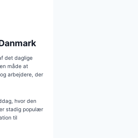
i Danmark
af det daglige
 en måde at
og arbejdere, der
iddag, hvor den
er stadig populær
tion til