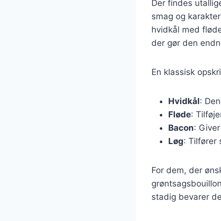
Der findes utallig
smag og karakter 
hvidkål med fløde
der gør den endnu
En klassisk opskr
Hvidkål
: Den
Fløde
: Tilfø
Bacon
: Giver
Løg
: Tilføre
For dem, der øns
grøntsagsbouillon
stadig bevarer d