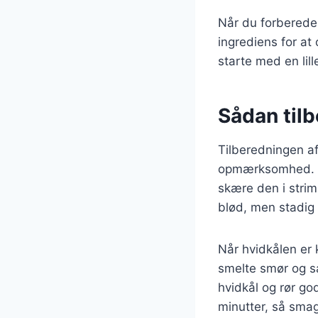
Når du forbereder
ingrediens for a
starte med en lil
Sådan tilb
Tilberedningen af
opmærksomhed. Fø
skære den i strim
blød, men stadig h
Når hvidkålen er 
smelte smør og sa
hvidkål og rør god
minutter, så sma