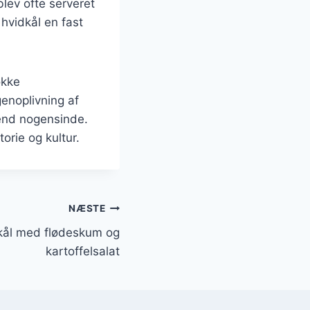
lev ofte serveret
 hvidkål en fast
okke
genoplivning af
 end nogensinde.
orie og kultur.
NÆSTE
kål med flødeskum og
kartoffelsalat