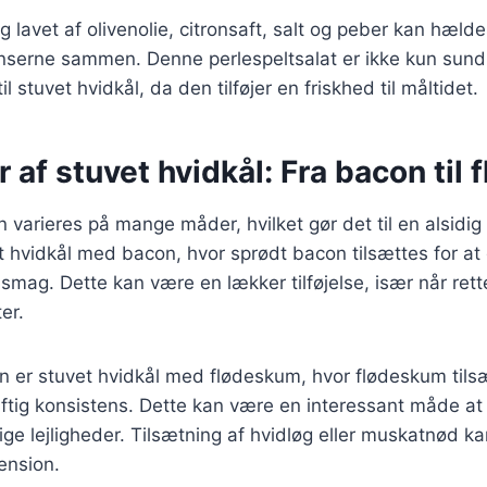
 lavet af olivenolie, citronsaft, salt og peber kan hælde
enserne sammen. Denne perlespeltsalat er ikke kun sun
il stuvet hvidkål, da den tilføjer en friskhed til måltidet.
r af stuvet hvidkål: Fra bacon til
n varieres på mange måder, hvilket gør det til en alsidig
et hvidkål med bacon, hvor sprødt bacon tilsættes for at 
t smag. Dette kan være en lækker tilføjelse, især når re
ter.
n er stuvet hvidkål med flødeskum, hvor flødeskum tilsæ
luftig konsistens. Dette kan være en interessant måde at
lige lejligheder. Tilsætning af hvidløg eller muskatnød k
ension.