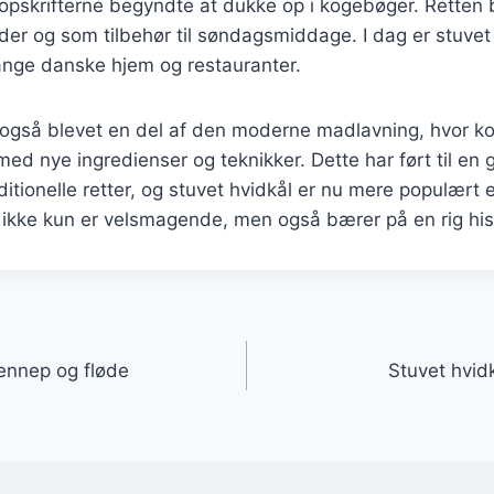
pskrifterne begyndte at dukke op i kogebøger. Retten b
gheder og som tilbehør til søndagsmiddage. I dag er stuvet
nge danske hjem og restauranter.
r også blevet en del af den moderne madlavning, hvor k
ed nye ingredienser og teknikker. Dette har ført til en 
aditionelle retter, og stuvet hvidkål er nu mere populært
r ikke kun er velsmagende, men også bærer på en rig hist
gation
ennep og fløde
Stuvet hvid