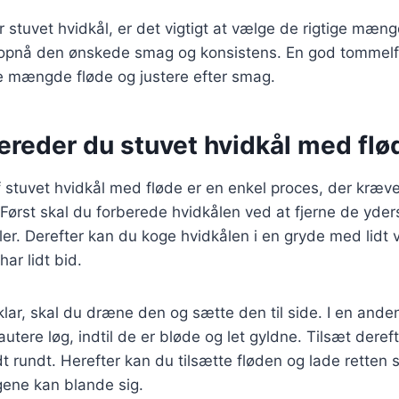
 stuvet hvidkål, er det vigtigt at vælge de rigtige mæng
t opnå den ønskede smag og konsistens. En god tommelfi
le mængde fløde og justere efter smag.
ereder du stuvet hvidkål med flø
 stuvet hvidkål med fløde er en enkel proces, der kræver
rst skal du forberede hvidkålen ved at fjerne de yder
ler. Derefter kan du koge hvidkålen i en gryde med lidt v
ar lidt bid.
klar, skal du dræne den og sætte den til side. I en and
utere løg, indtil de er bløde og let gyldne. Tilsæt deref
t rundt. Herefter kan du tilsætte fløden og lade retten s
gene kan blande sig.