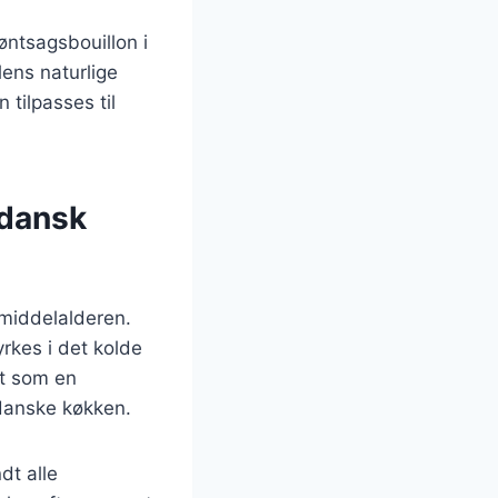
øntsagsbouillon i
lens naturlige
 tilpasses til
 dansk
l middelalderen.
rkes i det kolde
et som en
 danske køkken.
dt alle