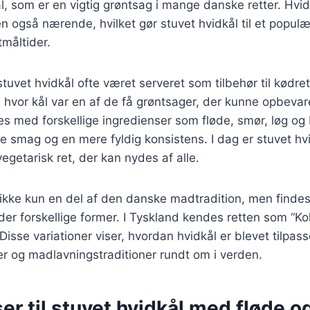
, som er en vigtig grøntsag i mange danske retter. Hvid
også nærende, hvilket gør stuvet hvidkål til et populæ
måltider.
stuvet hvidkål ofte været serveret som tilbehør til kødrett
hvor kål var en af de få grøntsager, der kunne opbevare
es med forskellige ingredienser som fløde, smør, løg og 
re smag og en mere fyldig konsistens. I dag er stuvet hv
getarisk ret, der kan nydes af alle.
 ikke kun en del af den danske madtradition, men finde
der forskellige former. I Tyskland kendes retten som “Koh
isse variationer viser, hvordan hvidkål er blevet tilpass
 og madlavningstraditioner rundt om i verden.
er til stuvet hvidkål med fløde o