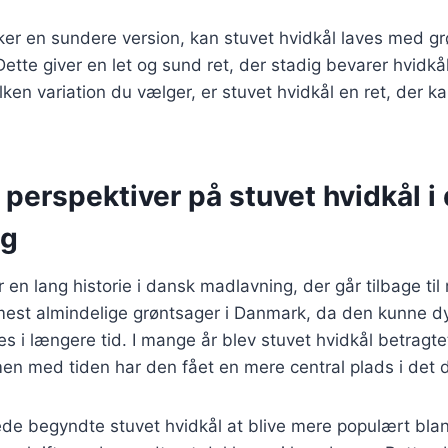
er en sundere version, kan stuvet hvidkål laves med gr
Dette giver en let og sund ret, der stadig bevarer hvidkå
en variation du vælger, er stuvet hvidkål en ret, der kan
 perspektiver på stuvet hvidkål i
ng
r en lang historie i dansk madlavning, der går tilbage ti
mest almindelige grøntsager i Danmark, da den kunne dy
s i længere tid. I mange år blev stuvet hvidkål betragt
men med tiden har den fået en mere central plads i det
ede begyndte stuvet hvidkål at blive mere populært blan