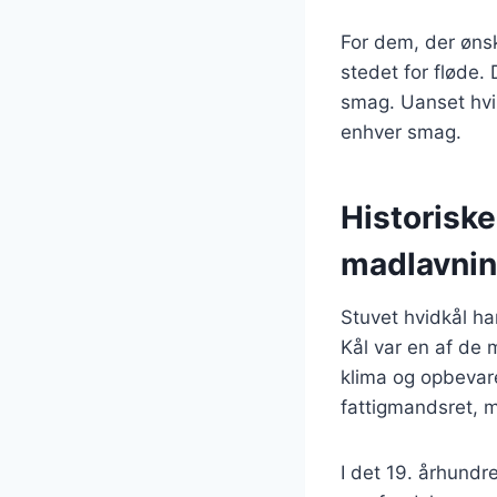
For dem, der ønsk
stedet for fløde. 
smag. Uanset hvilk
enhver smag.
Historiske
madlavni
Stuvet hvidkål ha
Kål var en af de 
klima og opbevare
fattigmandsret, 
I det 19. århundr