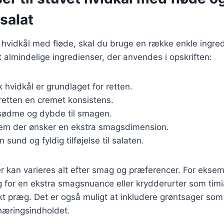
salat
t hvidkål med fløde, skal du bruge en række enkle ingred
t almindelige ingredienser, der anvendes i opskriften:
sk hvidkål er grundlaget for retten.
 retten en cremet konsistens.
r sødme og dybde til smagen.
dem der ønsker en ekstra smagsdimension.
En sund og fyldig tilføjelse til salaten.
r kan varieres alt efter smag og præferencer. For ekse
øg for en ekstra smagsnuance eller krydderurter som timia
iskt præg. Det er også muligt at inkludere grøntsager som
 næringsindholdet.