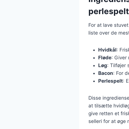
perlespelt
For at lave stuve
liste over de mes
Hvidkål
: Fri
Fløde
: Giver
Løg
: Tilføje
Bacon
: For 
Perlespelt
: 
Disse ingrediense
at tilsætte hvidl
give retten et fr
selleri for at øge