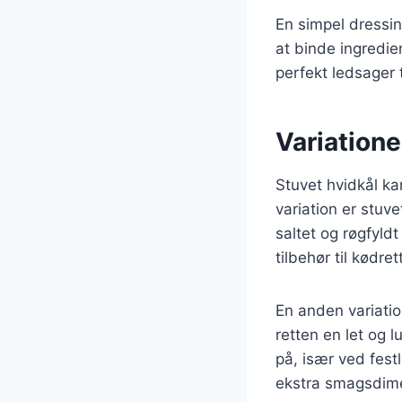
En simpel dressing
at binde ingredi
perfekt ledsager t
Variatione
Stuvet hvidkål ka
variation er stuv
saltet og røgfyld
tilbehør til kødret
En anden variatio
retten en let og 
på, især ved fest
ekstra smagsdim