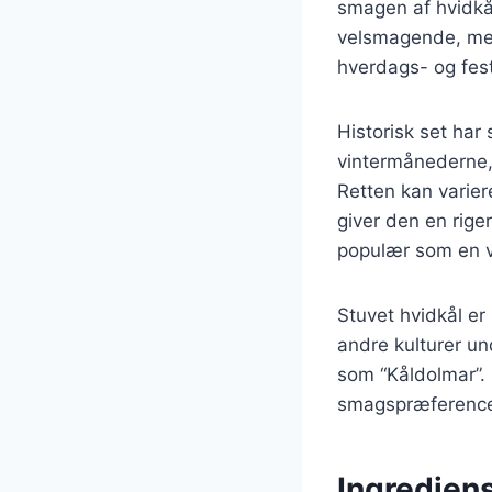
smagen af hvidkål
velsmagende, men 
hverdags- og fest
Historisk set har 
vintermånederne, 
Retten kan varier
giver den en rige
populær som en ve
Stuvet hvidkål er
andre kulturer un
som “Kåldolmar”. D
smagspræferencer
Ingrediens