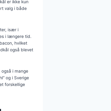
kål er ikke kun
rt valg i både
er, især i
s i længere tid.
bacon, hvilket
idkål også blevet
s også i mange
l” og i Sverige
et forskellige
g