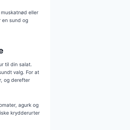
m muskatnød eller
r en sund og
e
 til din salat.
 sundt valg. For at
r, og derefter
tomater, agurk og
iske krydderurter