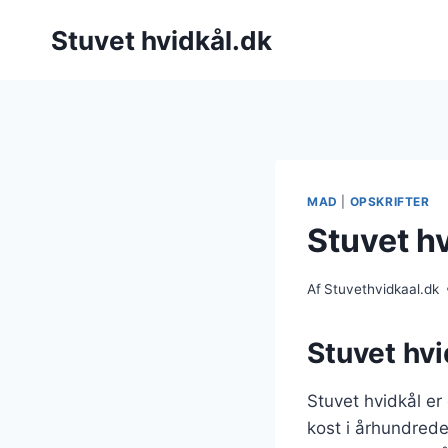
Fortsæt
Stuvet hvidkål.dk
til
indhold
MAD
|
OPSKRIFTER
Stuvet h
Af
Stuvethvidkaal.dk
Stuvet hvi
Stuvet hvidkål er
kost i århundrede