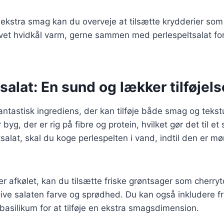
n ekstra smag kan du overveje at tilsætte krydderier so
uvet hvidkål varm, gerne sammen med perlespeltsalat fo
salat: En sund og lækker tilføjels
antastisk ingrediens, der kan tilføje både smag og tekstur
 byg, der er rig på fibre og protein, hvilket gør det til et
salat, skal du koge perlespelten i vand, indtil den er mø
er afkølet, kan du tilsætte friske grøntsager som cherry
give salaten farve og sprødhed. Du kan også inkludere fr
 basilikum for at tilføje en ekstra smagsdimension.