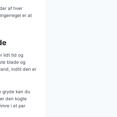
der af hver
ngerregel er at
de
 lidt tid og
ste blade og
and, indtil den er
en gryde kan du
ter den kogte
imre i et par