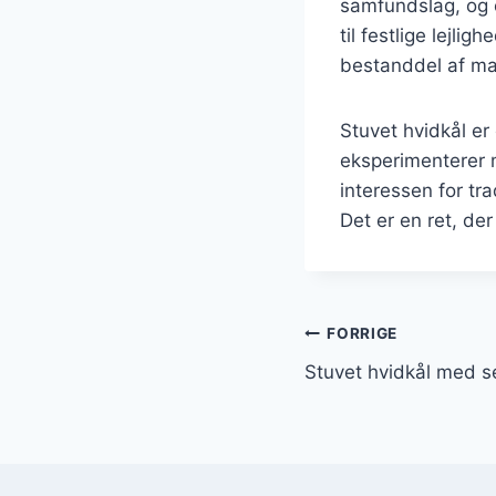
samfundslag, og o
til festlige lejli
bestanddel af ma
Stuvet hvidkål e
eksperimenterer m
interessen for tr
Det er en ret, de
Indlægsnavi
FORRIGE
Stuvet hvidkål med s