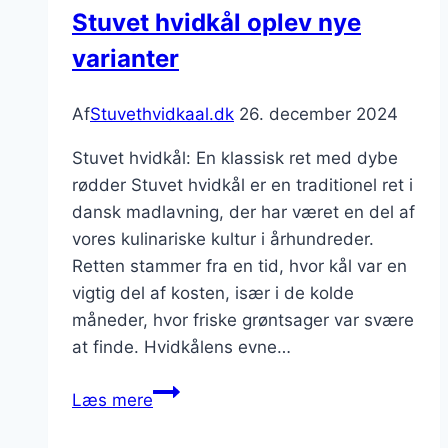
Stuvet hvidkål oplev nye
tilbehør
varianter
Af
Stuvethvidkaal.dk
26. december 2024
Stuvet hvidkål: En klassisk ret med dybe
rødder Stuvet hvidkål er en traditionel ret i
dansk madlavning, der har været en del af
vores kulinariske kultur i århundreder.
Retten stammer fra en tid, hvor kål var en
vigtig del af kosten, især i de kolde
måneder, hvor friske grøntsager var svære
at finde. Hvidkålens evne…
Stuvet
Læs mere
hvidkål
oplev