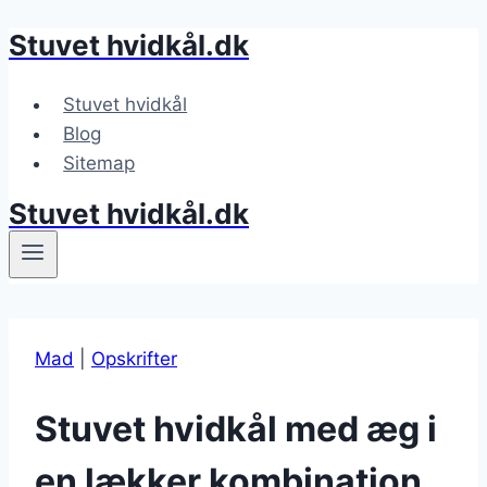
Stuvet hvidkål.dk
Fortsæt
til
indhold
Stuvet hvidkål
Blog
Sitemap
Stuvet hvidkål.dk
Mad
|
Opskrifter
Stuvet hvidkål med æg i
en lækker kombination