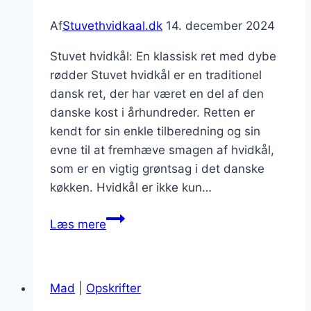
Af
Stuvethvidkaal.dk
14. december 2024
Stuvet hvidkål: En klassisk ret med dybe
rødder Stuvet hvidkål er en traditionel
dansk ret, der har været en del af den
danske kost i århundreder. Retten er
kendt for sin enkle tilberedning og sin
evne til at fremhæve smagen af hvidkål,
som er en vigtig grøntsag i det danske
køkken. Hvidkål er ikke kun…
Stuvet
Læs mere
hvidkål
med
kartofler
Mad
|
Opskrifter
som
sundt