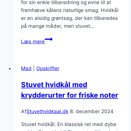
for sin enkle tilberedning og evne til at
fremhæve kålens naturlige smag. Hvidkål
er en alsidig grøntsag, der kan tilberedes
på mange måder, men stuvet…
Stuvet
Læs mere
hvidkål
med
krydderurter
Mad
|
Opskrifter
til
forfriskning
Stuvet hvidkål med
krydderurter for friske noter
Af
Stuvethvidkaal.dk
8. december 2024
Stuvet hvidkål: En klassisk ret med dybe