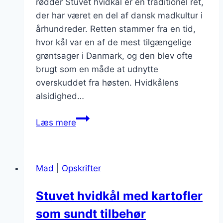
rødder Stuvet hvidkål er en traditionel ret,
der har været en del af dansk madkultur i
århundreder. Retten stammer fra en tid,
hvor kål var en af de mest tilgængelige
grøntsager i Danmark, og den blev ofte
brugt som en måde at udnytte
overskuddet fra høsten. Hvidkålens
alsidighed…
Stuvet
Læs mere
hvidkål
med
krydderurter
Mad
|
Opskrifter
for
friske
Stuvet hvidkål med kartofler
noter
som sundt tilbehør