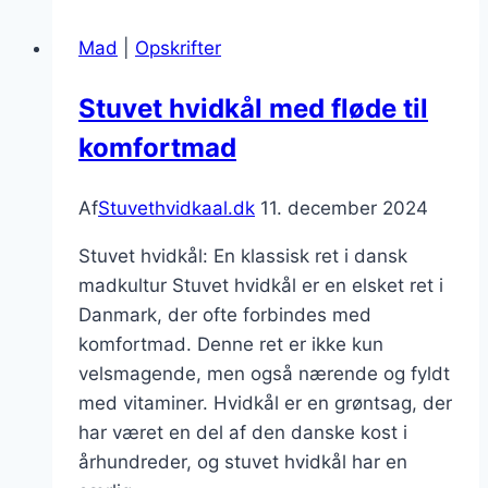
nye
Mad
|
Opskrifter
varianter
Stuvet hvidkål med fløde til
komfortmad
Af
Stuvethvidkaal.dk
11. december 2024
Stuvet hvidkål: En klassisk ret i dansk
madkultur Stuvet hvidkål er en elsket ret i
Danmark, der ofte forbindes med
komfortmad. Denne ret er ikke kun
velsmagende, men også nærende og fyldt
med vitaminer. Hvidkål er en grøntsag, der
har været en del af den danske kost i
århundreder, og stuvet hvidkål har en