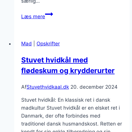
særlig…
Stuvet
Læs mere
hvidkål
med
fløde
Mad
|
Opskrifter
til
komfortmad
Stuvet hvidkål med
flødeskum og krydderurter
Af
Stuvethvidkaal.dk
20. december 2024
Stuvet hvidkål: En klassisk ret i dansk
madkultur Stuvet hvidkål er en elsket ret i
Danmark, der ofte forbindes med
traditionel dansk husmandskost. Retten er
kendt for sin enkle tilberedning og sin