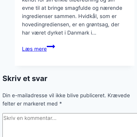
evne til at bringe smagfulde og nærende
ingredienser sammen. Hvidkål, som er
hovedingrediensen, er en grøntsag, der
har været dyrket i Danmark i…
Stuvet
Læs mere
hvidkål
med
flødeskum
Skriv et svar
og
krydderurter
Din e-mailadresse vil ikke blive publiceret.
Krævede
felter er markeret med
*