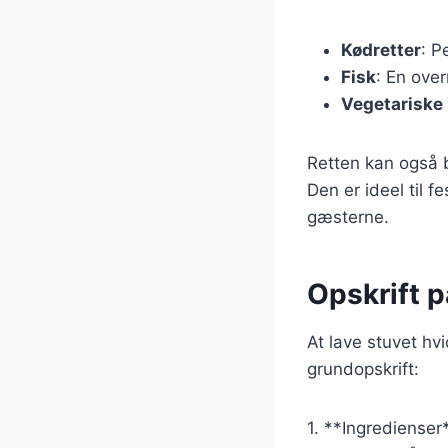
Kødretter
: P
Fisk
: En ove
Vegetariske 
Retten kan også 
Den er ideel til f
gæsterne.
Opskrift p
At lave stuvet hv
grundopskrift:
1. **Ingredienser