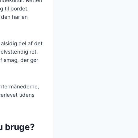
ndekultur. Retten
 til bordet.
g den har en
alsidig del af det
selvstændig ret.
af smag, der gør
vintermånederne,
verlevet tidens
du bruge?