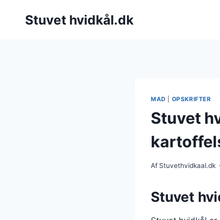
Fortsæt
Stuvet hvidkål.dk
til
indhold
MAD
|
OPSKRIFTER
Stuvet h
kartoffel
Af
Stuvethvidkaal.dk
Stuvet hvi