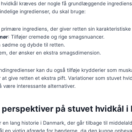
t hvidkål kræves der nogle få grundlæggende ingrediense
ndelige ingredienser, du skal bruge:
 primære ingrediens, der giver retten sin karakteristisk
smør
: Tilføjer cremede og rige smagsnuancer.
n sødme og dybde til retten.
dem, der ønsker en ekstra smagsdimension.
dingredienser kan du også tilføje krydderier som muska
at give retten et ekstra pift. Variationer som stuvet hv
å være interessante alternativer.
 perspektiver på stuvet hvidkål 
 en lang historie i Danmark, der går tilbage til middelal
ål en vigtig afgrøde for bønderne, da den kunne opbevar