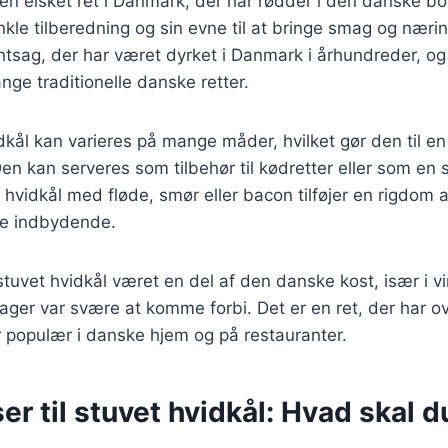
 en elsket ret i Danmark, der har rødder i den danske bo
nkle tilberedning og sin evne til at bringe smag og næring
ntsag, der har været dyrket i Danmark i århundreder, o
nge traditionelle danske retter.
dkål kan varieres på mange måder, hvilket gør den til en 
n kan serveres som tilbehør til kødretter eller som en 
hvidkål med fløde, smør eller bacon tilføjer en rigdom 
re indbydende.
 stuvet hvidkål været en del af den danske kost, især i 
sager var svære at komme forbi. Det er en ret, der har o
r populær i danske hjem og på restauranter.
er til stuvet hvidkål: Hvad skal 