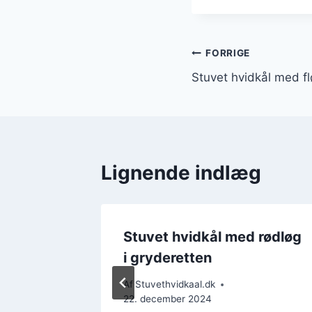
Indlægsnavi
FORRIGE
Stuvet hvidkål med fl
Lignende indlæg
 rødløg
Stuvet hvidkål med rødløg
i gryderetten
Af
Stuvethvidkaal.dk
22. december 2024