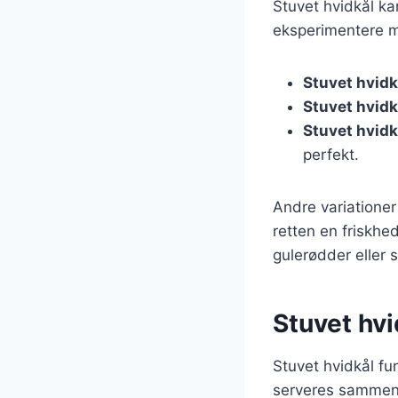
Stuvet hvidkål ka
eksperimentere m
Stuvet hvid
Stuvet hvid
Stuvet hvidk
perfekt.
Andre variationer 
retten en friskh
gulerødder eller s
Stuvet hvi
Stuvet hvidkål fu
serveres samme