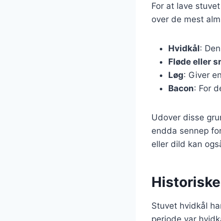
For at lave stuve
over de mest almi
Hvidkål
: Den
Fløde eller 
Løg
: Giver e
Bacon
: For 
Udover disse grun
endda sennep for 
eller dild kan ogs
Historiske
Stuvet hvidkål har
periode var hvidk