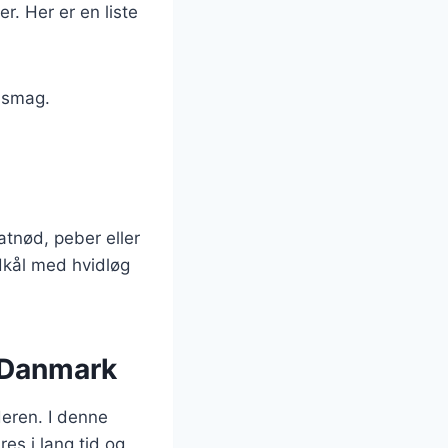
r. Her er en liste
e smag.
tnød, peber eller
idkål med hvidløg
i Danmark
deren. I denne
es i lang tid og