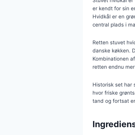
Stuvet hvidkål er
er kendt for sin e
Hvidkål er en grø
central plads i ma
Retten stuvet hvi
danske køkken. De
Kombinationen af 
retten endnu me
Historisk set har
hvor friske grønt
tand og fortsat e
Ingrediens