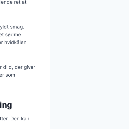
dende ret at
fyldt smag.
 let sødme.
r hvidkålen
 dild, der giver
ger som
ring
tter. Den kan