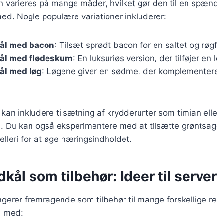
n varieres på mange måder, hvilket gør den til en spæn
ed. Nogle populære variationer inkluderer:
kål med bacon
: Tilsæt sprødt bacon for en saltet og røg
kål med flødeskum
: En luksuriøs version, der tilføjer en
ål med løg
: Løgene giver en sødme, der komplementere
kan inkludere tilsætning af krydderurter som timian eller
ed. Du kan også eksperimentere med at tilsætte grøntsa
elleri for at øge næringsindholdet.
dkål som tilbehør: Ideer til serve
ngerer fremragende som tilbehør til mange forskellige re
n med: