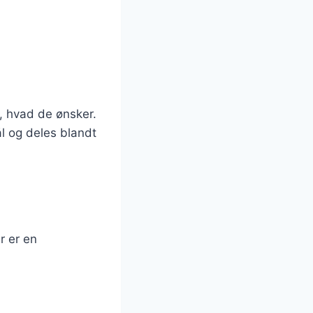
, hvad de ønsker.
ål og deles blandt
r er en