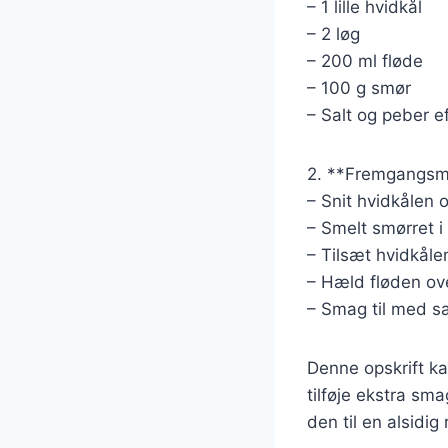
– 1 lille hvidkål
– 2 løg
– 200 ml fløde
– 100 g smør
– Salt og peber e
2. **Fremgangsm
– Snit hvidkålen 
– Smelt smørret i 
– Tilsæt hvidkålen
– Hæld fløden over
– Smag til med sa
Denne opskrift ka
tilføje ekstra sm
den til en alsidig 