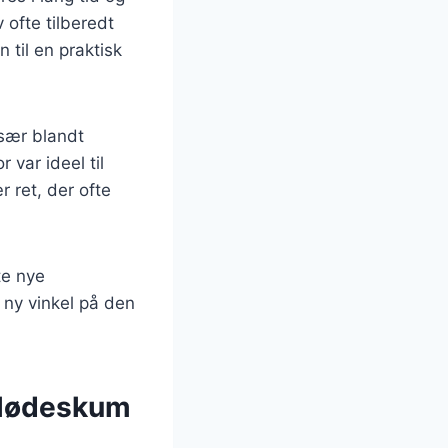
 ofte tilberedt
 til en praktisk
især blandt
 var ideel til
 ret, der ofte
te nye
 ny vinkel på den
 flødeskum