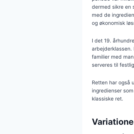
dermed sikre en s
med de ingrediens
og økonomisk løs
I det 19. århundr
arbejderklassen. D
familier med mang
serveres til festli
Retten har også u
ingredienser som 
klassiske ret.
Variatione