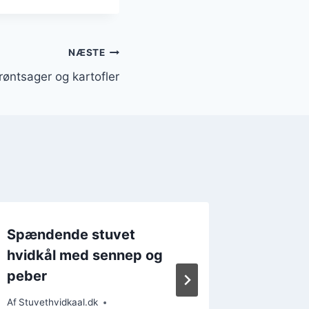
NÆSTE
røntsager og kartofler
Spændende stuvet
Stuvet 
hvidkål med sennep og
citron t
peber
lejligh
Af
Stuvethvidkaal.dk
Af
Stuvethv