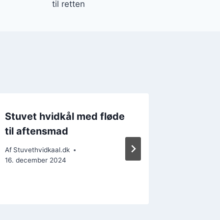
til retten
Stuvet hvidkål med fløde
Stuvet
til aftensmad
hvidløg
velsma
Af
Stuvethvidkaal.dk
16. december 2024
Af
Stuvethv
17. decemb