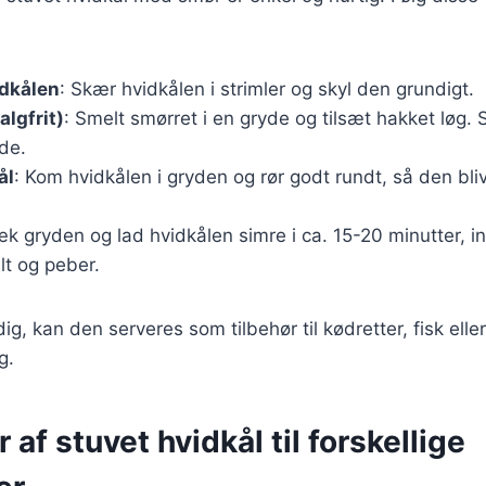
idkålen
: Skær hvidkålen i strimler og skyl den grundigt.
algfrit)
: Smelt smørret i en gryde og tilsæt hakket løg. S
de.
ål
: Kom hvidkålen i gryden og rør godt rundt, så den bl
æk gryden og lad hvidkålen simre i ca. 15-20 minutter, in
lt og peber.
ig, kan den serveres som tilbehør til kødretter, fisk ell
g.
 af stuvet hvidkål til forskellige