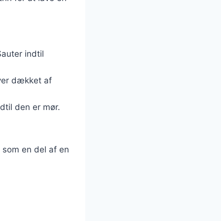
auter indtil
iver dækket af
dtil den er mør.
er som en del af en