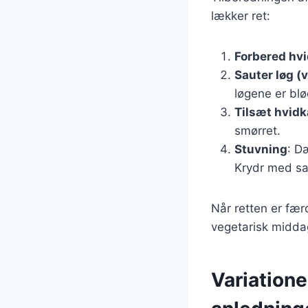
lækker ret:
Forbered hv
Sauter løg (v
løgene er blø
Tilsæt hvidk
smørret.
Stuvning
: D
Krydr med sa
Når retten er færd
vegetarisk midda
Variationer