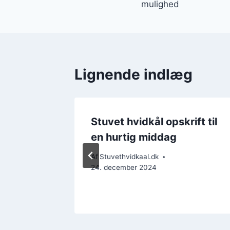
mulighed
Lignende indlæg
d
Stuvet hvidkål opskrift til
en hurtig middag
Af
Stuvethvidkaal.dk
24. december 2024