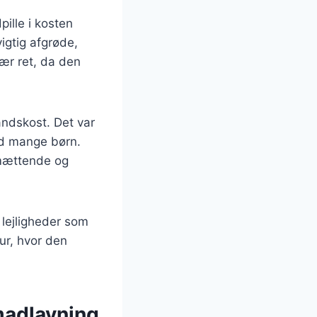
pille i kosten
igtig afgrøde,
lær ret, da den
andskost. Det var
med mange børn.
n mættende og
e lejligheder som
ur, hvor den
 madlavning