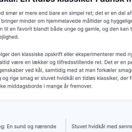
d smør er mere end bare en simpel ret; det er en del a
r bringer minder om hjemmelavede måltider og hyggelig
n til en favorit blandt både unge og gamle, og den kan ti
jlighed.
er den klassiske opskrift eller eksperimenterer med ny
 altid være en lækker og tilfredsstillende ret. Det er en 
enskaber ved kål, samtidig med at man forkæler smag
 og rige smag er stuvet hvidkål en tidløs klassiker, der fo
ske middagsborde i mange år fremover.
gation
æg: En sund og nærende
Stuvet hvidkål med senn