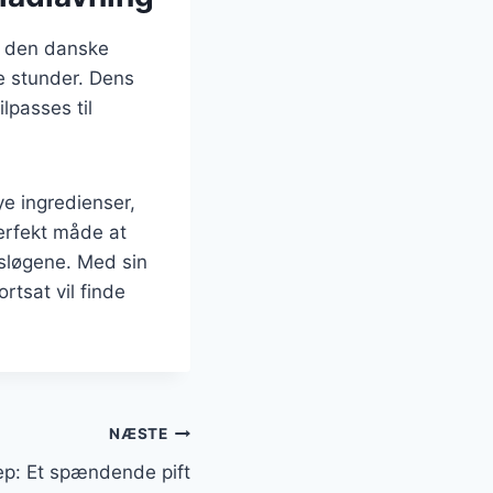
f den danske
e stunder. Dens
lpasses til
e ingredienser,
perfekt måde at
sløgene. Med sin
rtsat vil finde
NÆSTE
ep: Et spændende pift