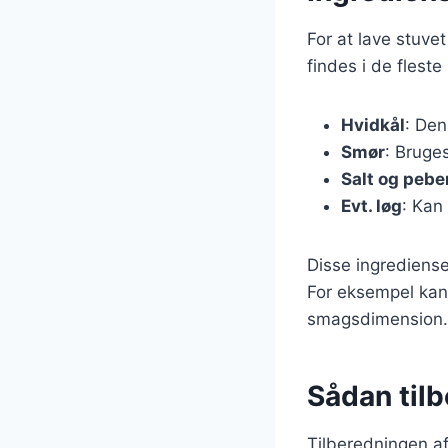
For at lave stuve
findes i de flest
Hvidkål
: Den
Smør
: Bruges
Salt og pebe
Evt. løg
: Kan
Disse ingrediense
For eksempel kan 
smagsdimension.
Sådan til
Tilberedningen af