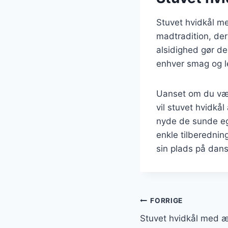
Stuvet hvidkål me
madtradition, de
alsidighed gør de
enhver smag og le
Uanset om du vælg
vil stuvet hvidkål
nyde de sunde eg
enkle tilberedning
sin plads på dan
Indlægsnavi
FORRIGE
Stuvet hvidkål med 