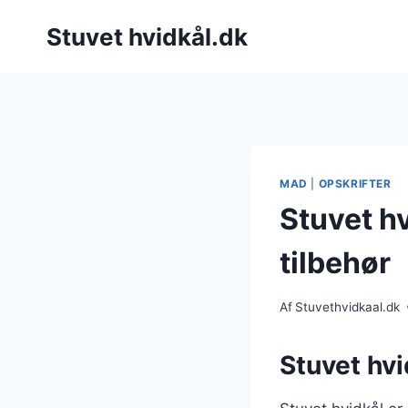
Fortsæt
Stuvet hvidkål.dk
til
indhold
MAD
|
OPSKRIFTER
Stuvet h
tilbehør
Af
Stuvethvidkaal.dk
Stuvet hvi