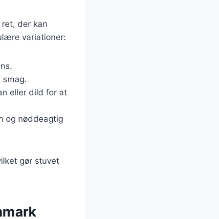
 ret, der kan
lære variationer:
ens.
t smag.
n eller dild for at
rm og nøddeagtig
ilket gør stuvet
anmark