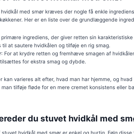
t hvidkål med smør kræves der nogle få enkle ingrediens
e køkkener. Her er en liste over de grundlæggende ingred
 primære ingrediens, der giver retten sin karakteristisk
 til at sautere hvidkålen og tilføje en rig smag.
r
: For at krydre retten og fremhæve smagen af hvidkåle
 tilsættes for ekstra smag og dybde.
r kan varieres alt efter, hvad man har hjemme, og hvad
man tilføje fløde for en mere cremet konsistens eller b
bereder du stuvet hvidkål med sm
 stuvet hvidkål med smør er enkel og hurtig. Følg disse t