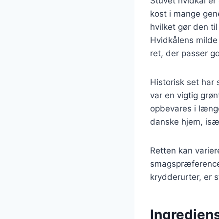
Stuvet hvidkål er
kost i mange gene
hvilket gør den ti
Hvidkålens milde
ret, der passer go
Historisk set har
var en vigtig grø
opbevares i længe
danske hjem, især
Retten kan variere
smagspræferencer
krydderurter, er s
Ingrediens