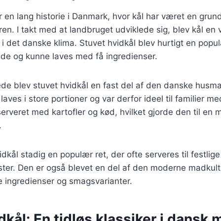
r en lang historie i Danmark, hvor kål har været en grund
en. I takt med at landbruget udviklede sig, blev kål en v
i det danske klima. Stuvet hvidkål blev hurtigt en popu
ede og kunne laves med få ingredienser.
ede blev stuvet hvidkål en fast del af den danske husm
laves i store portioner og var derfor ideel til familier 
serveret med kartofler og kød, hvilket gjorde den til e
.
idkål stadig en populær ret, der ofte serveres til festlig
ster. Den er også blevet en del af den moderne madkult
e ingredienser og smagsvarianter.
dkål: En tidløs klassiker i dansk