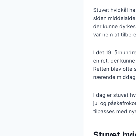
Stuvet hvidkål ha
siden middelalder
der kunne dyrkes 
var nem at tilber
I det 19. århundr
en ret, der kunne 
Retten blev ofte 
nærende middag
I dag er stuvet hv
jul og påskefroko
tilpasses med ny
Stuvet hvi