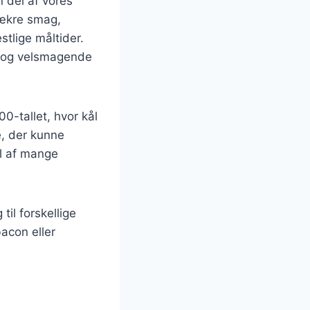
n del af vores
lækre smag,
stlige måltider.
t og velsmagende
0-tallet, hvor kål
e, der kunne
el af mange
til forskellige
acon eller