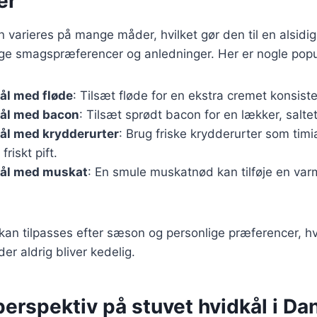
er
n varieres på mange måder, hvilket gør den til en alsidig
lige smagspræferencer og anledninger. Her er nogle popu
ål med fløde
: Tilsæt fløde for en ekstra cremet konsist
kål med bacon
: Tilsæt sprødt bacon for en lækker, salte
ål med krydderurter
: Brug friske krydderurter som timia
friskt pift.
kål med muskat
: En smule muskatnød kan tilføje en va
 kan tilpasses efter sæson og personlige præferencer, hv
 der aldrig bliver kedelig.
perspektiv på stuvet hvidkål i D