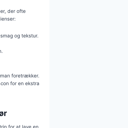
er, der ofte
ienser:
e smag og tekstur.
n.
 man foretrækker.
acon for en ekstra
ør
rin for at lave en