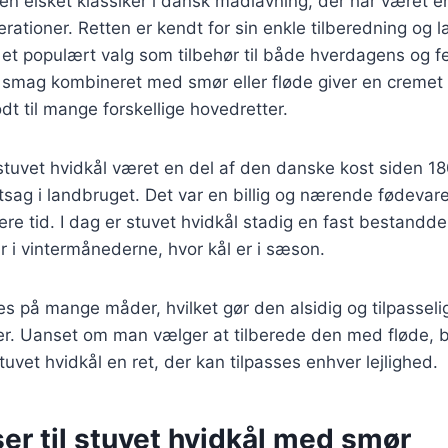
 en elsket klassiker i dansk madlavning, der har været e
rationer. Retten er kendt for sin enkle tilberedning og 
l et populært valg som tilbehør til både hverdagens og fe
 smag kombineret med smør eller fløde giver en creme
dt til mange forskellige hovedretter.
 stuvet hvidkål været en del af den danske kost siden 180
ntsag i landbruget. Det var en billig og nærende fødevar
re tid. I dag er stuvet hvidkål stadig en fast bestandd
 i vintermånederne, hvor kål er i sæson.
s på mange måder, hvilket gør den alsidig og tilpasselig 
. Uanset om man vælger at tilberede den med fløde, b
tuvet hvidkål en ret, der kan tilpasses enhver lejlighed.
er til stuvet hvidkål med smør