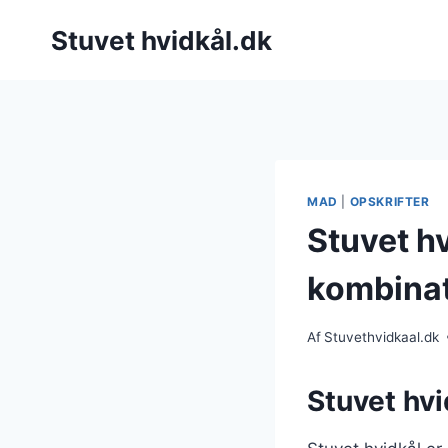
Fortsæt
Stuvet hvidkål.dk
til
indhold
MAD
|
OPSKRIFTER
Stuvet h
kombina
Af
Stuvethvidkaal.dk
Stuvet hvi