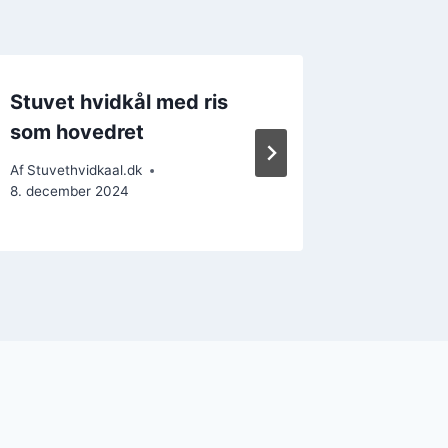
Stuvet hvidkål med ris
Stuvet 
som hovedret
for en 
Af
Stuvethvidkaal.dk
Af
Stuvethv
8. december 2024
14. decem