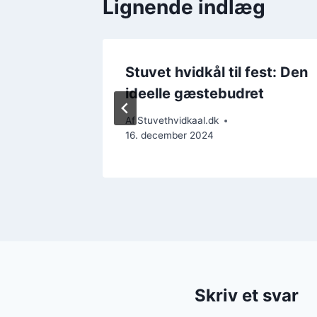
Lignende indlæg
d
Stuvet hvidkål til fest: Den
ideelle gæstebudret
Af
Stuvethvidkaal.dk
16. december 2024
Skriv et svar