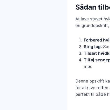
Sådan til
At lave stuvet hv
en grundopskrift,
Forbered hv
Steg løg
: Sa
Tilsæt hvidk
Tilføj senne
mør.
Denne opskrift ka
for at give retten
perfekt til både 