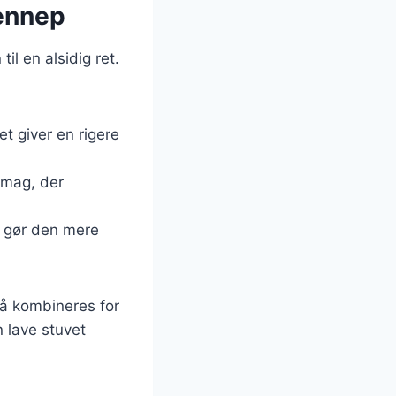
sennep
il en alsidig ret.
ket giver en rigere
smag, der
er gør den mere
så kombineres for
 lave stuvet