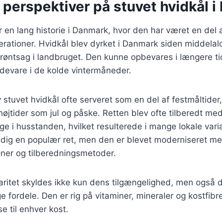
 perspektiver på stuvet hvidkål 
r en lang historie i Danmark, hvor den har været en del 
rationer. Hvidkål blev dyrket i Danmark siden middelal
 grøntsag i landbruget. Den kunne opbevares i længere tid
fødevare i de kolde vintermåneder.
 stuvet hvidkål ofte serveret som en del af festmåltider,
øjtider som jul og påske. Retten blev ofte tilberedt med
ge i husstanden, hvilket resulterede i mange lokale varia
tadig en populær ret, men den er blevet moderniseret m
er og tilberedningsmetoder.
aritet skyldes ikke kun dens tilgængelighed, men også 
ordele. Den er rig på vitaminer, mineraler og kostfibre
lse til enhver kost.