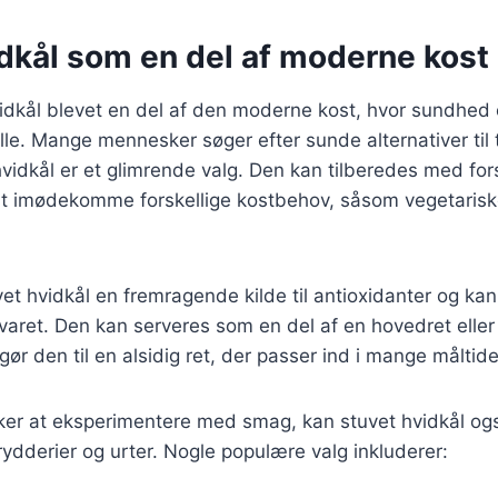
idkål som en del af moderne kost
vidkål blevet en del af den moderne kost, hvor sundhed
rolle. Mange mennesker søger efter sunde alternativer til 
 hvidkål er et glimrende valg. Den kan tilberedes med for
at imødekomme forskellige kostbehov, såsom vegetariske 
et hvidkål en fremragende kilde til antioxidanter og ka
aret. Den kan serveres som en del af en hovedret eller s
 gør den til en alsidig ret, der passer ind i mange måltide
ker at eksperimentere med smag, kan stuvet hvidkål o
rydderier og urter. Nogle populære valg inkluderer: