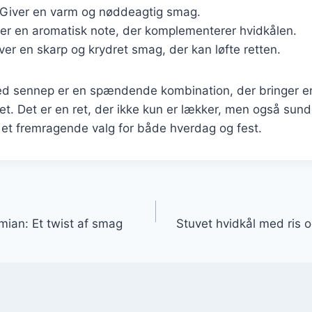
 Giver en varm og nøddeagtig smag.
øjer en aromatisk note, der komplementerer hvidkålen.
iver en skarp og krydret smag, der kan løfte retten.
ed sennep er en spændende kombination, der bringer en
et. Det er en ret, der ikke kun er lækker, men også su
il et fremragende valg for både hverdag og fest.
gation
mian: Et twist af smag
Stuvet hvidkål med ris o