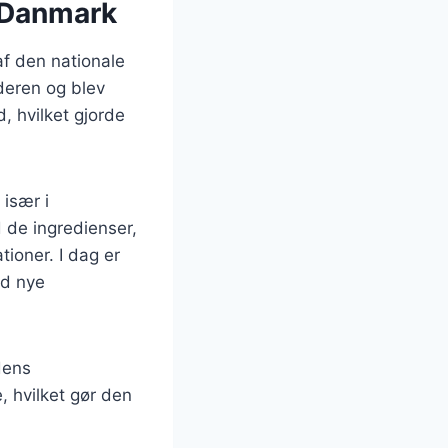
i Danmark
af den nationale
deren og blev
, hvilket gjorde
 især i
 de ingredienser,
tioner. I dag er
ed nye
dens
, hvilket gør den