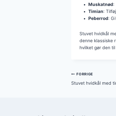
Muskatnød
:
Timian
: Tilf
Peberrod
: G
Stuvet hvidkål m
denne klassiske r
hvilket gør den t
Indlægsnavi
FORRIGE
Stuvet hvidkål med ti