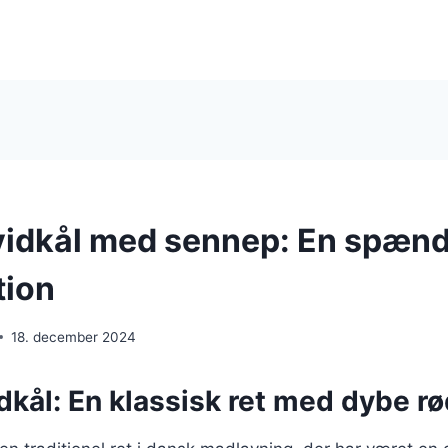
vidkål med sennep: En spæn
tion
18. december 2024
dkål: En klassisk ret med dybe r