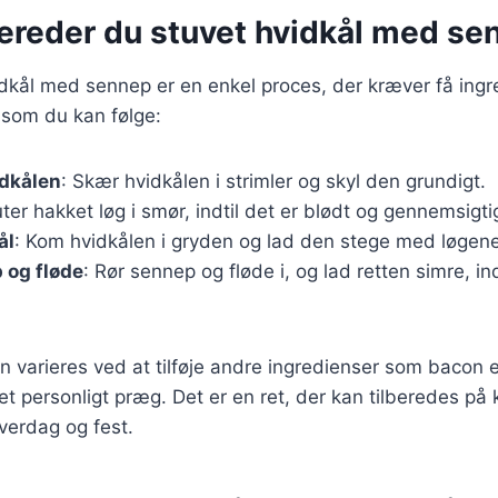
bereder du stuvet hvidkål med se
idkål med sennep er en enkel proces, der kræver få ingr
 som du kan følge:
idkålen
: Skær hvidkålen i strimler og skyl den grundigt.
uter hakket løg i smør, indtil det er blødt og gennemsigti
ål
: Kom hvidkålen i gryden og lad den stege med løgene 
p og fløde
: Rør sennep og fløde i, og lad retten simre, in
n varieres ved at tilføje andre ingredienser som bacon e
 et personligt præg. Det er en ret, der kan tilberedes på k
hverdag og fest.