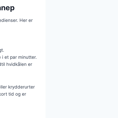
nnep
edienser. Her er
gt.
i et par minutter.
dtil hvidkålen er
ller krydderurter
ort tid og er