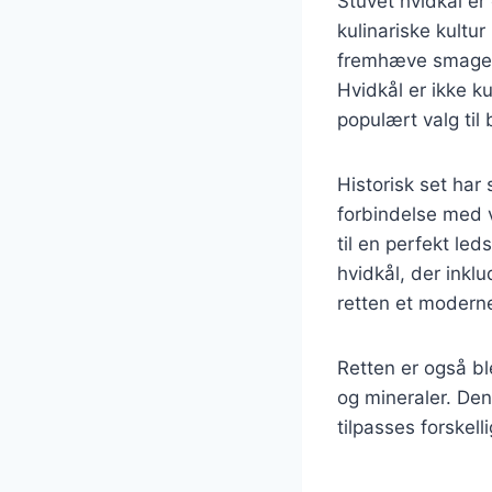
Stuvet hvidkål er
kulinariske kultur
fremhæve smagen 
Hvidkål er ikke k
populært valg til
Historisk set har 
forbindelse med 
til en perfekt led
hvidkål, der inkl
retten et moderne
Retten er også bl
og mineraler. Den
tilpasses forske