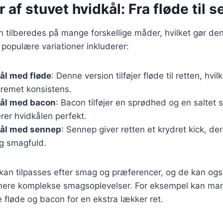
r af stuvet hvidkål: Fra fløde til 
 tilberedes på mange forskellige måder, hvilket gør den t
populære variationer inkluderer:
ål med fløde
: Denne version tilføjer fløde til retten, hvil
remet konsistens.
kål med bacon
: Bacon tilføjer en sprødhed og en saltet 
er hvidkålen perfekt.
kål med sennep
: Sennep giver retten et krydret kick, d
og smagfuld.
 kan tilpasses efter smag og præferencer, og de kan og
ere komplekse smagsoplevelser. For eksempel kan man
fløde og bacon for en ekstra lækker ret.