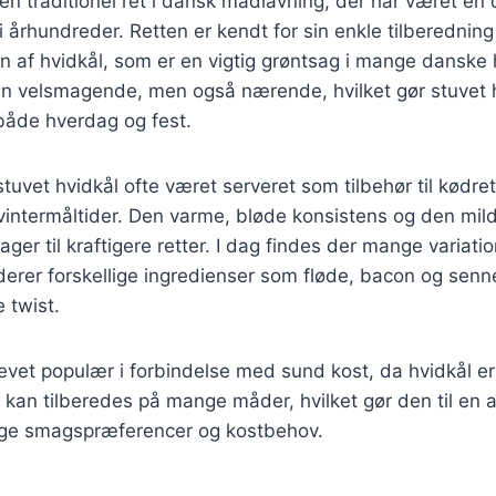
 en traditionel ret i dansk madlavning, der har været en 
 i århundreder. Retten er kendt for sin enkle tilberedning 
af hvidkål, som er en vigtig grøntsag i mange danske
un velsmagende, men også nærende, hvilket gør stuvet hv
 både hverdag og fest.
stuvet hvidkål ofte været serveret som tilbehør til kødrett
vintermåltider. Den varme, bløde konsistens og den mi
sager til kraftigere retter. I dag findes der mange variati
uderer forskellige ingredienser som fløde, bacon og senne
 twist.
evet populær i forbindelse med sund kost, da hvidkål er 
 kan tilberedes på mange måder, hvilket gør den til en al
llige smagspræferencer og kostbehov.