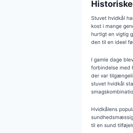
Historiske
Stuvet hvidkål ha
kost i mange gene
hurtigt en vigtig
den til en ideel 
I gamle dage blev
forbindelse med h
der var tilgængeli
stuvet hvidkål s
smagskombination
Hvidkålens popul
sundhedsmæssige f
til en sund tilføje