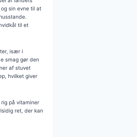
del af landets
og sin evne til at
 husstande.
idkål til et
er, især i
lde smag gør den
oner af stuvet
p, hvilket giver
rig på vitaminer
sidig ret, der kan