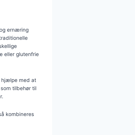
 og ernæring
traditionelle
skellige
eller glutenfrie
n hjælpe med at
om tilbehør til
r.
gså kombineres