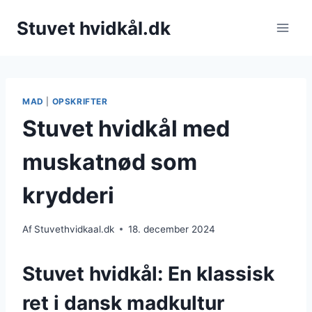
Fortsæt
Stuvet hvidkål.dk
til
indhold
MAD
|
OPSKRIFTER
Stuvet hvidkål med
muskatnød som
krydderi
Af
Stuvethvidkaal.dk
18. december 2024
Stuvet hvidkål: En klassisk
ret i dansk madkultur