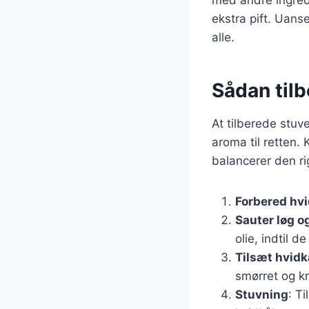
ekstra pift. Uans
alle.
Sådan tilb
At tilberede stuv
aroma til retten. 
balancerer den ri
Forbered hv
Sauter løg o
olie, indtil d
Tilsæt hvidk
smørret og k
Stuvning
: T