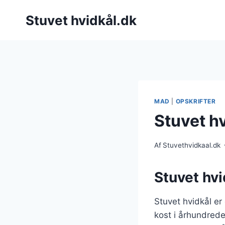
Fortsæt
Stuvet hvidkål.dk
til
indhold
MAD
|
OPSKRIFTER
Stuvet h
Af
Stuvethvidkaal.dk
Stuvet hvi
Stuvet hvidkål er
kost i århundrede