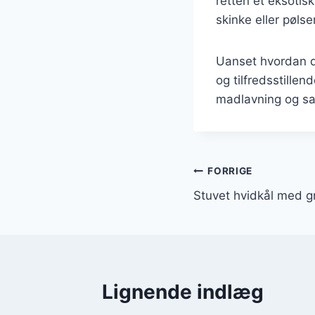
retten et eksotis
skinke eller pølse
Uanset hvordan du
og tilfredsstillen
madlavning og sam
Indlægsnavi
FORRIGE
Stuvet hvidkål med 
Lignende indlæg