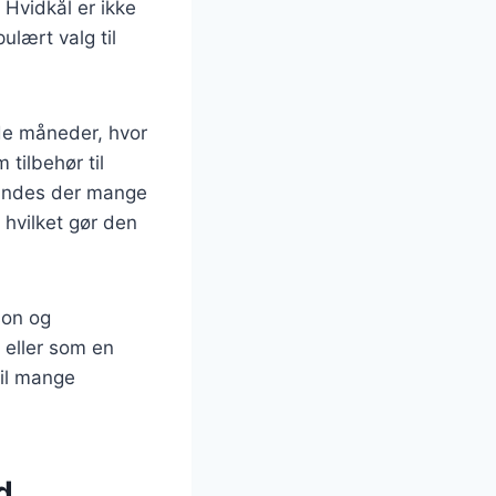
Hvidkål er ikke
ulært valg til
lde måneder, hvor
 tilbehør til
 findes der mange
, hvilket gør den
son og
 eller som en
til mange
d