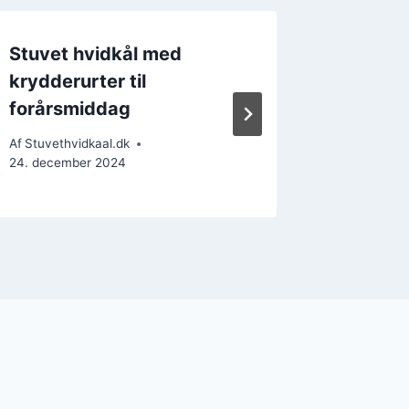
Stuvet hvidkål med
Stuvet 
krydderurter til
grøntsa
forårsmiddag
valg
Af
Stuvethvidkaal.dk
Af
Stuvethv
24. december 2024
26. decem