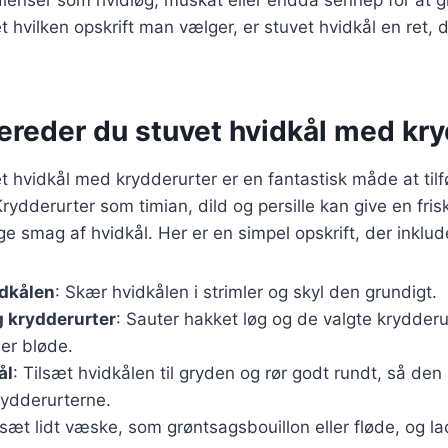
et hvilken opskrift man vælger, er stuvet hvidkål en ret,
ereder du stuvet hvidkål med kr
et hvidkål med krydderurter er en fantastisk måde at til
Krydderurter som timian, dild og persille kan give en fri
ge smag af hvidkål. Her er en simpel opskrift, der inklud
idkålen
: Skær hvidkålen i strimler og skyl den grundigt.
g krydderurter
: Sauter hakket løg og de valgte krydderur
e er bløde.
ål
: Tilsæt hvidkålen til gryden og rør godt rundt, så den
rydderurterne.
ilsæt lidt væske, som grøntsagsbouillon eller fløde, og lad