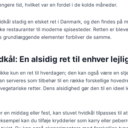
ngere tid, hvilket var en fordel i de kolde måneder.
vidkål stadig en elsket ret i Danmark, og den findes på
ske restauranter til moderne spisesteder. Retten er bleve
s grundlæggende elementer forbliver de samme.
kål: En alsidig ret til enhver lejl
 ikke kun en ret til hverdagen; den kan også være en stj
kan serveres som tilbehør til en række forskellige hovedr
 vegetariske retter. Dens alsidighed gør den til en ideel
 en middag eller fest, kan stuvet hvidkål tilpasses til at
eksempel kan du tilføje krydderier som karry eller peberr