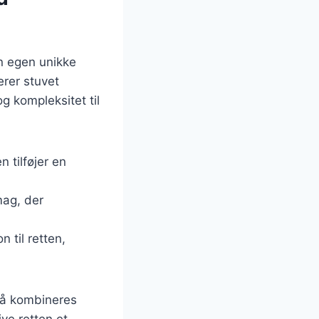
in egen unikke
erer stuvet
g kompleksitet til
n tilføjer en
mag, der
 til retten,
gså kombineres
ve retten et