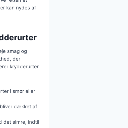
 der kan nydes af
ydderurter
føje smag og
skhed, der
erer krydderurter.
ter i smør eller
 bliver dækket af
 det simre, indtil