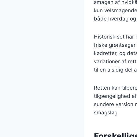
smagen af hvidkål
kun velsmagende, 
både hverdag og 
Historisk set har
friske grøntsager 
kødretter, og det
variationer af ret
til en alsidig del
Retten kan tilbe
tilgængelighed a
sundere version m
smagsløg.
Forskellig