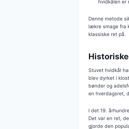
hvidkålen er 
Denne metode sik
lækre smage fra 
klassiske ret på.
Historiske
Stuvet hvidkål har
blev dyrket i klos
bønder og adelsfo
en hverdagsret, 
I det 19. århund
Det var en ret, d
gjorde den popul