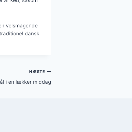
er af kød, såsom
e en velsmagende
 traditionel dansk
NÆSTE
ål i en lækker middag