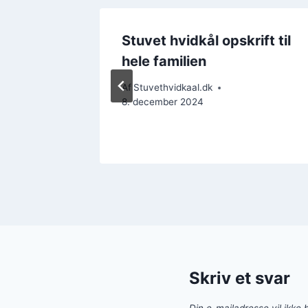
d smør
Stuvet hvidkål opskrift til
hele familien
Af
Stuvethvidkaal.dk
8. december 2024
Skriv et svar