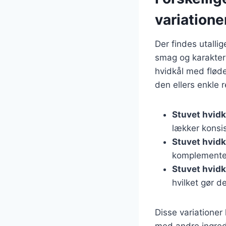
variatione
Der findes utallig
smag og karakter 
hvidkål med fløde
den ellers enkle r
Stuvet hvidk
lækker konsi
Stuvet hvid
komplementer
Stuvet hvidk
hvilket gør 
Disse variatione
med andre ingredi