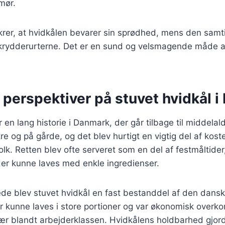
mør.
rer, at hvidkålen bevarer sin sprødhed, mens den samt
krydderurterne. Det er en sund og velsmagende måde 
 perspektiver på stuvet hvidkål 
 en lang historie i Danmark, der går tilbage til middelal
tre og på gårde, og det blev hurtigt en vigtig del af kos
lk. Retten blev ofte serveret som en del af festmåltid
der kunne laves med enkle ingredienser.
rede blev stuvet hvidkål en fast bestanddel af den dan
er kunne laves i store portioner og var økonomisk overko
ær blandt arbejderklassen. Hvidkålens holdbarhed gjord