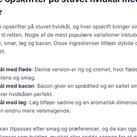
r
e opskrifter på stuvet hvidkål, og hver opskrift bringer s
til retten. Nogle af de mest populære variationer inklud
, smør, løg og bacon. Disse ingredienser tilføjer dybde o
et.
ål med fløde
: Denne version er rig og cremet, hvor fløde
stens og smag.
kål med bacon
: Bacon giver en sprødhed og en saltet s
er hvidkålen perfekt.
ål med løg
: Løg tilføjer sødme og en aromatisk dimension
den endnu mere velsmagende.
r kan tilpasses efter smag og præferencer, og de kan o
enser som hvidløg, muskat eller endda sennep for at gi