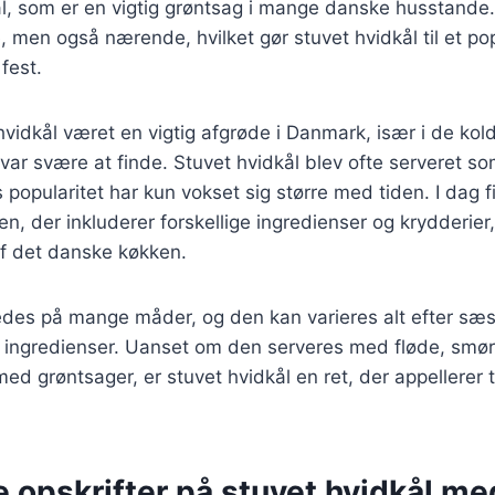
, som er en vigtig grøntsag i mange danske husstande. 
men også nærende, hvilket gør stuvet hvidkål til et pop
fest.
 hvidkål været en vigtig afgrøde i Danmark, især i de ko
var svære at finde. Stuvet hvidkål blev ofte serveret som
s popularitet har kun vokset sig større med tiden. I dag
ten, der inkluderer forskellige ingredienser og krydderier
 af det danske køkken.
redes på mange måder, og den kan varieres alt efter sæ
f ingredienser. Uanset om den serveres med fløde, smør
ed grøntsager, er stuvet hvidkål en ret, der appellerer 
e opskrifter på stuvet hvidkål me