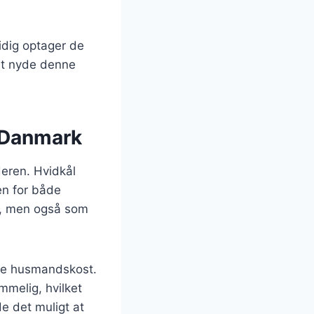
idig optager de
at nyde denne
i Danmark
deren. Hvidkål
ten for både
er, men også som
ske husmandskost.
mmelig, hvilket
e det muligt at