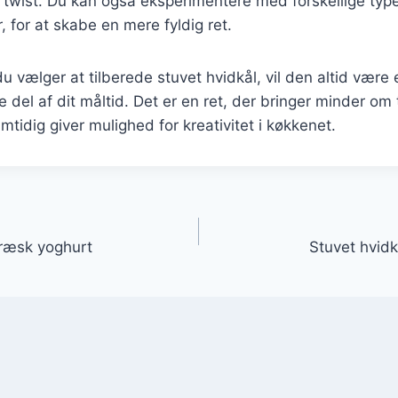
k twist. Du kan også eksperimentere med forskellige typ
r, for at skabe en mere fyldig ret.
 vælger at tilberede stuvet hvidkål, vil den altid vær
de del af dit måltid. Det er en ret, der bringer minder om
tidig giver mulighed for kreativitet i køkkenet.
gation
græsk yoghurt
Stuvet hvidk