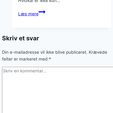
Hvidkål er ikke kun…
Stuvet
Læs mere
hvidkål:
En
klassisk
Skriv et svar
og
simpel
Din e-mailadresse vil ikke blive publiceret.
opskrift
Krævede
felter er markeret med
*