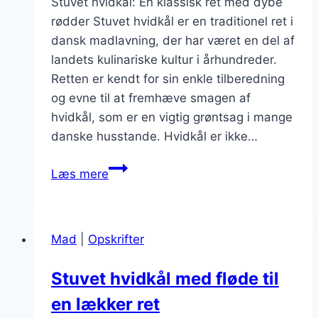
Stuvet hvidkål: En klassisk ret med dybe
rødder Stuvet hvidkål er en traditionel ret i
dansk madlavning, der har været en del af
landets kulinariske kultur i århundreder.
Retten er kendt for sin enkle tilberedning
og evne til at fremhæve smagen af
hvidkål, som er en vigtig grøntsag i mange
danske husstande. Hvidkål er ikke…
Stuvet
Læs mere
hvidkål
med
grøntsager
Mad
|
Opskrifter
for
sundhedens
Stuvet hvidkål med fløde til
skyld
en lækker ret