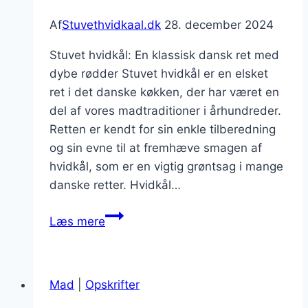
Af
Stuvethvidkaal.dk
28. december 2024
Stuvet hvidkål: En klassisk dansk ret med
dybe rødder Stuvet hvidkål er en elsket
ret i det danske køkken, der har været en
del af vores madtraditioner i århundreder.
Retten er kendt for sin enkle tilberedning
og sin evne til at fremhæve smagen af
hvidkål, som er en vigtig grøntsag i mange
danske retter. Hvidkål…
Stuvet
Læs mere
hvidkål
med
fløde
Mad
|
Opskrifter
til
en