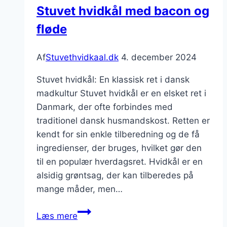
Stuvet hvidkål med bacon og
lækker
fløde
ret
Af
Stuvethvidkaal.dk
4. december 2024
Stuvet hvidkål: En klassisk ret i dansk
madkultur Stuvet hvidkål er en elsket ret i
Danmark, der ofte forbindes med
traditionel dansk husmandskost. Retten er
kendt for sin enkle tilberedning og de få
ingredienser, der bruges, hvilket gør den
til en populær hverdagsret. Hvidkål er en
alsidig grøntsag, der kan tilberedes på
mange måder, men…
Stuvet
Læs mere
hvidkål