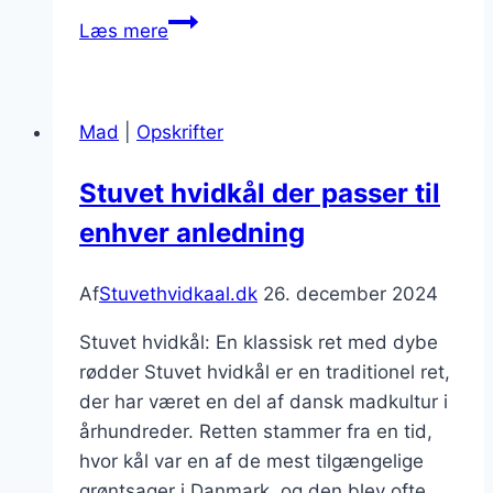
Stuvet
Læs mere
hvidkål
med
pølser
Mad
|
Opskrifter
til
børn
Stuvet hvidkål der passer til
enhver anledning
Af
Stuvethvidkaal.dk
26. december 2024
Stuvet hvidkål: En klassisk ret med dybe
rødder Stuvet hvidkål er en traditionel ret,
der har været en del af dansk madkultur i
århundreder. Retten stammer fra en tid,
hvor kål var en af de mest tilgængelige
grøntsager i Danmark, og den blev ofte