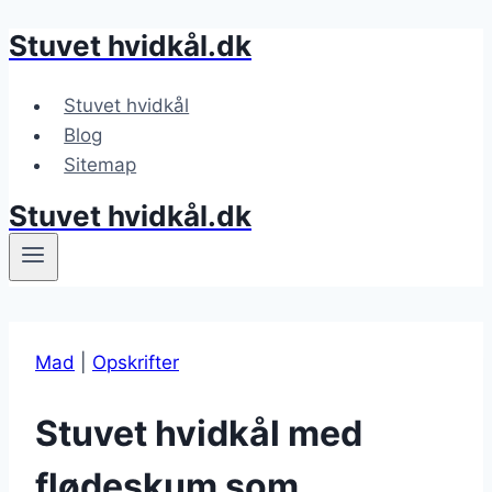
Stuvet hvidkål.dk
Fortsæt
til
indhold
Stuvet hvidkål
Blog
Sitemap
Stuvet hvidkål.dk
Mad
|
Opskrifter
Stuvet hvidkål med
flødeskum som