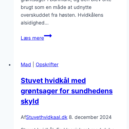
brugt som en måde at udnytte
overskuddet fra høsten. Hvidkålens
alsidighed…
Stuvet
Læs mere
hvidkål
der
passer
Mad
|
Opskrifter
til
enhver
Stuvet hvidkål med
anledning
grøntsager for sundhedens
skyld
Af
Stuvethvidkaal.dk
8. december 2024