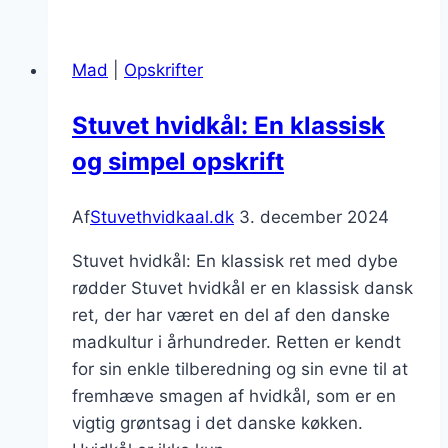
med
bacon
Mad
|
Opskrifter
og
fløde
Stuvet hvidkål: En klassisk
og simpel opskrift
Af
Stuvethvidkaal.dk
3. december 2024
Stuvet hvidkål: En klassisk ret med dybe
rødder Stuvet hvidkål er en klassisk dansk
ret, der har været en del af den danske
madkultur i århundreder. Retten er kendt
for sin enkle tilberedning og sin evne til at
fremhæve smagen af hvidkål, som er en
vigtig grøntsag i det danske køkken.