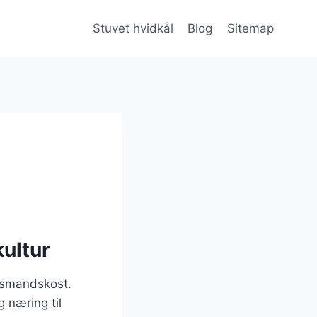
Stuvet hvidkål
Blog
Sitemap
kultur
husmandskost.
g næring til