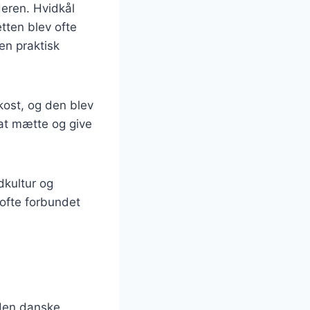
deren. Hvidkål
tten blev ofte
 en praktisk
kost, og den blev
l at mætte og give
dkultur og
 ofte forbundet
 den danske