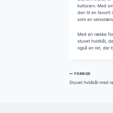
kulturarv. Med si
den til en favori
som en selvstændi
Med en række fors
stuvet hvidkål, d
også en ret, der 
Indlægsnavi
FORRIGE
Stuvet hvidkål med rø