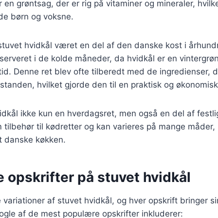
 en grøntsag, der er rig på vitaminer og mineraler, hvilke
åde børn og voksne.
 stuvet hvidkål været en del af den danske kost i århund
v serveret i de kolde måneder, da hvidkål er en vintergrø
tid. Denne ret blev ofte tilberedt med de ingredienser, d
sstanden, hvilket gjorde den til en praktisk og økonomisk
vidkål ikke kun en hverdagsret, men også en del af festl
 tilbehør til kødretter og kan varieres på mange måder, h
det danske køkken.
e opskrifter på stuvet hvidkål
variationer af stuvet hvidkål, og hver opskrift bringer s
Nogle af de mest populære opskrifter inkluderer: