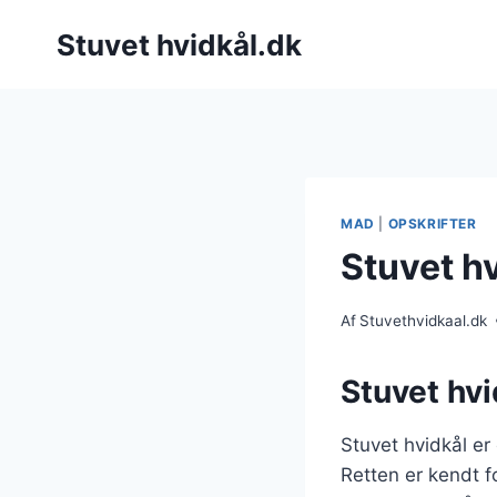
Fortsæt
Stuvet hvidkål.dk
til
indhold
MAD
|
OPSKRIFTER
Stuvet hv
Af
Stuvethvidkaal.dk
Stuvet hvi
Stuvet hvidkål er
Retten er kendt fo