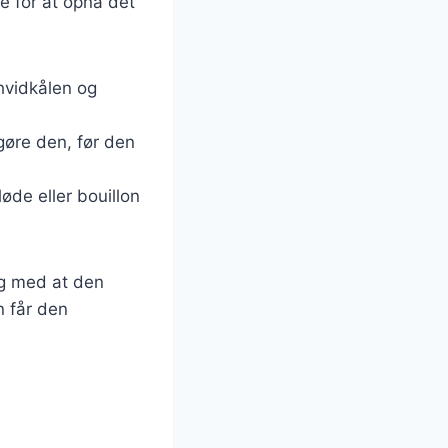
e for at opnå det
 hvidkålen og
dgøre den, før den
øde eller bouillon
ig med at den
n får den