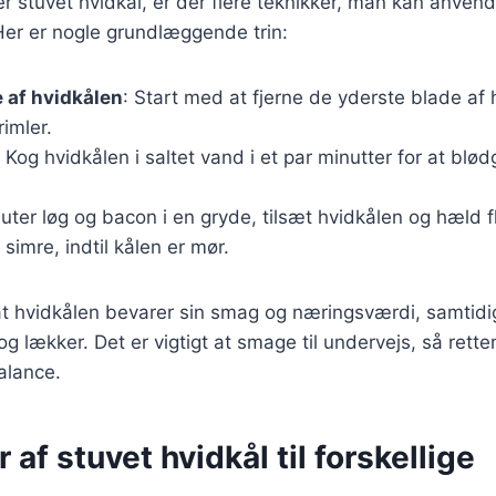
r stuvet hvidkål, er der flere teknikker, man kan anvend
Her er nogle grundlæggende trin:
 af hvidkålen
: Start med at fjerne de yderste blade af
rimler.
: Kog hvidkålen i saltet vand i et par minutter for at blø
auter løg og bacon i en gryde, tilsæt hvidkålen og hæld fl
 simre, indtil kålen er mør.
, at hvidkålen bevarer sin smag og næringsværdi, samtid
 og lækker. Det er vigtigt at smage til undervejs, så rette
lance.
 af stuvet hvidkål til forskellige