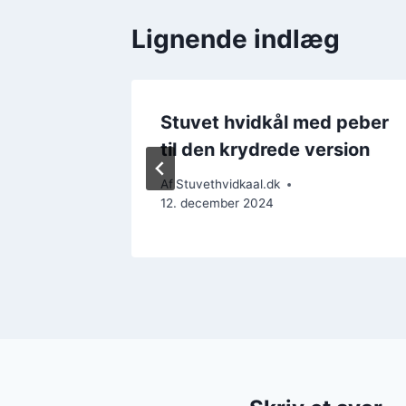
Lignende indlæg
d
Stuvet hvidkål med peber
til den krydrede version
Af
Stuvethvidkaal.dk
12. december 2024