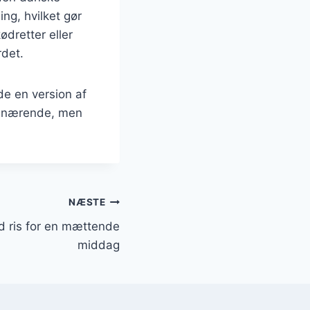
ng, hvilket gør
ødretter eller
rdet.
de en version af
og nærende, men
NÆSTE
d ris for en mættende
middag