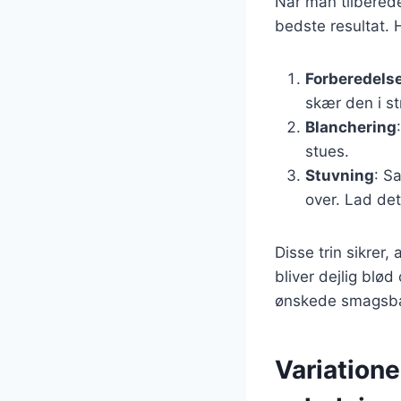
Når man tilberede
bedste resultat. 
Forberedelse
skær den i st
Blanchering
stues.
Stuvning
: S
over. Lad det
Disse trin sikrer
bliver dejlig blød
ønskede smagsba
Variationer