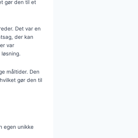
t gør den til et
reder. Det var en
ntsag, der kan
er var
 løsning.
ige måltider. Den
vilket gør den til
in egen unikke