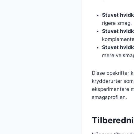
Stuvet hvidk
rigere smag.
Stuvet hvid
komplementer
Stuvet hvidk
mere velsma
Disse opskrifter 
krydderurter som t
eksperimentere me
smagsprofilen.
Tilberedni