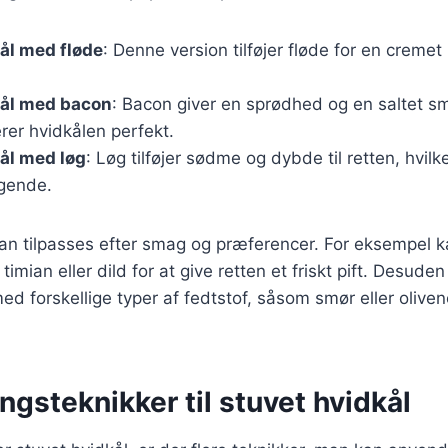
ål med fløde
: Denne version tilføjer fløde for en creme
kål med bacon
: Bacon giver en sprødhed og en saltet s
er hvidkålen perfekt.
ål med løg
: Løg tilføjer sødme og dybde til retten, hvil
gende.
kan tilpasses efter smag og præferencer. For eksempel k
imian eller dild for at give retten et friskt pift. Desud
d forskellige typer af fedtstof, såsom smør eller oliven
ngsteknikker til stuvet hvidkål