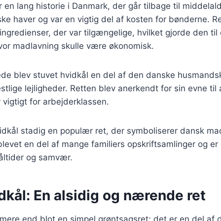
 en lang historie i Danmark, der går tilbage til middelal
ske haver og var en vigtig del af kosten for bønderne. Re
ngredienser, der var tilgængelige, hvilket gjorde den til
 hvor madlavning skulle være økonomisk.
rede blev stuvet hvidkål en del af den danske husmands
festlige lejligheder. Retten blev anerkendt for sin evne ti
r vigtigt for arbejderklassen.
vidkål stadig en populær ret, der symboliserer dansk ma
 blevet en del af mange familiers opskriftsamlinger og er
ltider og samvær.
dkål: En alsidig og nærende ret
 mere end blot en simpel grøntsagsret; det er en del af