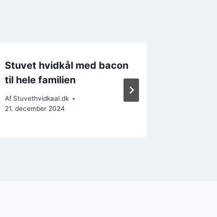
Stuvet hvidkål med bacon
Stuvet
til hele familien
og mus
Af
Stuvethvidkaal.dk
Af
Stuvethv
21. december 2024
25. decem