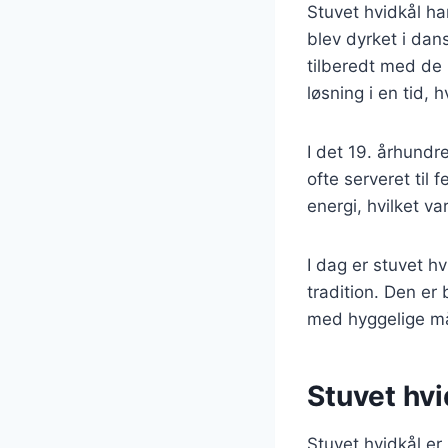
Stuvet hvidkål har
blev dyrket i dan
tilberedt med de i
løsning i en tid,
I det 19. århund
ofte serveret til 
energi, hvilket va
I dag er stuvet h
tradition. Den er
med hyggelige må
Stuvet hvi
Stuvet hvidkål er