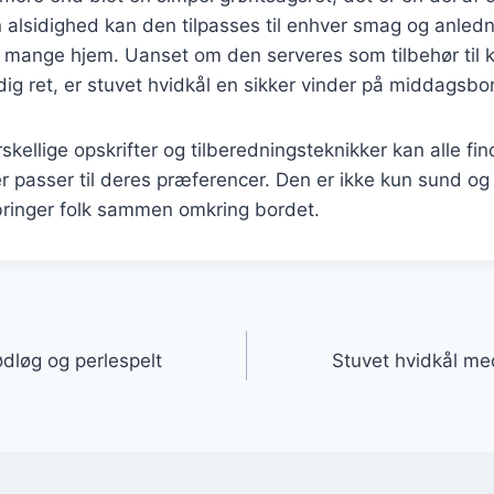
n alsidighed kan den tilpasses til enhver smag og anledni
t i mange hjem. Uanset om den serveres som tilbehør til k
g ret, er stuvet hvidkål en sikker vinder på middagsbo
kellige opskrifter og tilberedningsteknikker kan alle fin
er passer til deres præferencer. Den er ikke kun sund 
bringer folk sammen omkring bordet.
gation
dløg og perlespelt
Stuvet hvidkål me