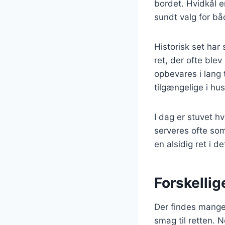
bordet. Hvidkål er
sundt valg for b
Historisk set har
ret, der ofte ble
opbevares i lang 
tilgængelige i hu
I dag er stuvet h
serveres ofte som
en alsidig ret i 
Forskellig
Der findes mange 
smag til retten. 