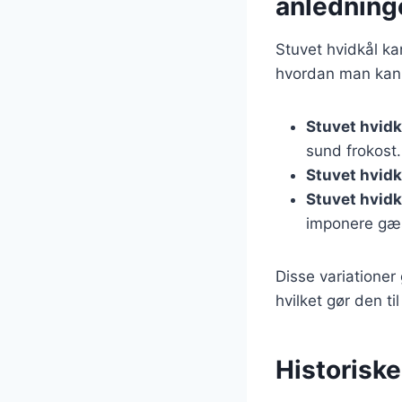
anledning
Stuvet hvidkål kan
hvordan man kan 
Stuvet hvidkå
sund frokost.
Stuvet hvidk
Stuvet hvidkå
imponere gæ
Disse variationer
hvilket gør den t
Historiske