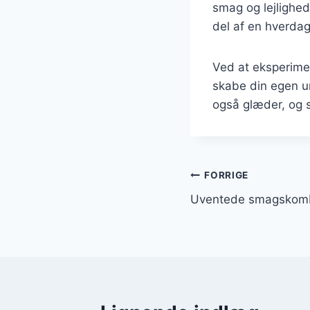
smag og lejlighed
del af en hverdags
Ved at eksperime
skabe din egen un
også glæder, og s
Indlægsnavi
FORRIGE
Uventede smagskombin