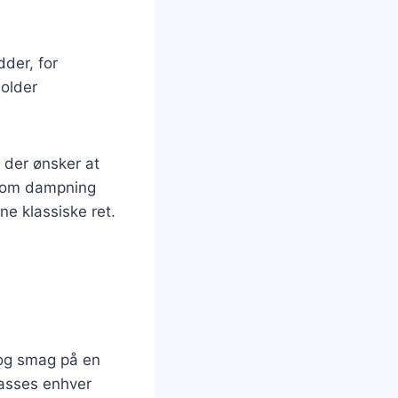
dder, for
holder
, der ønsker at
 som dampning
e klassiske ret.
 og smag på en
passes enhver