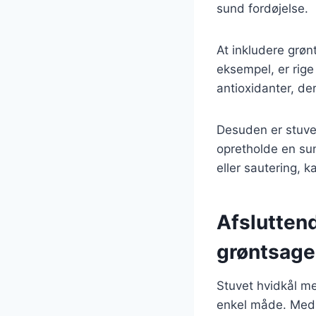
sund fordøjelse.
At inkludere grøn
eksempel, er rige
antioxidanter, de
Desuden er stuvet
opretholde en su
eller sautering,
Afslutten
grøntsage
Stuvet hvidkål m
enkel måde. Med s