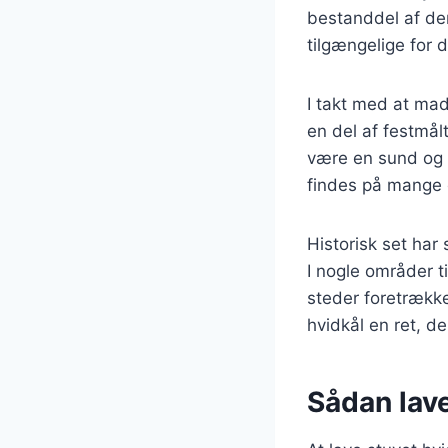
bestanddel af den
tilgængelige for 
I takt med at ma
en del af festmålt
være en sund og n
findes på mange
Historisk set har
I nogle områder t
steder foretrække
hvidkål en ret, d
Sådan lav