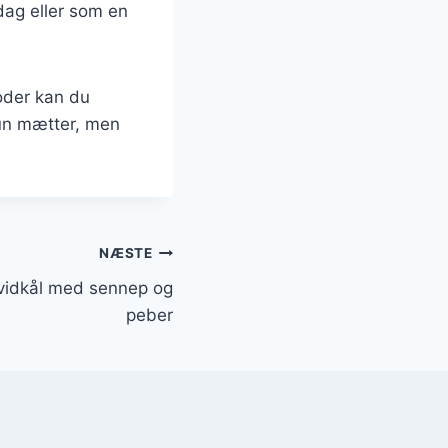
dag eller som en
oder kan du
kun mætter, men
NÆSTE
idkål med sennep og
peber