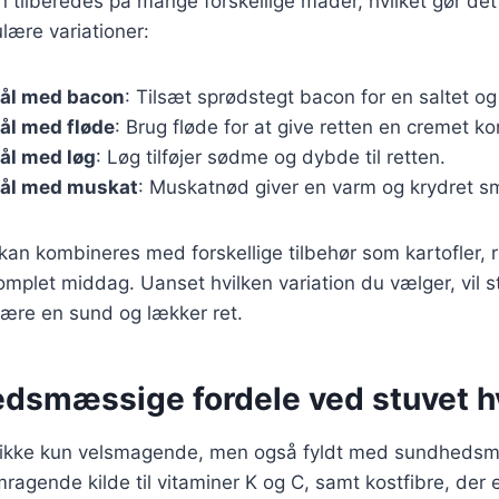
 tilberedes på mange forskellige måder, hvilket gør det ti
lære variationer:
kål med bacon
: Tilsæt sprødstegt bacon for en saltet og
ål med fløde
: Brug fløde for at give retten en cremet ko
ål med løg
: Løg tilføjer sødme og dybde til retten.
kål med muskat
: Muskatnød giver en varm og krydret s
kan kombineres med forskellige tilbehør som kartofler, ri
omplet middag. Uanset hvilken variation du vælger, vil 
være en sund og lækker ret.
dsmæssige fordele ved stuvet h
r ikke kun velsmagende, men også fyldt med sundhedsm
ragende kilde til vitaminer K og C, samt kostfibre, der e