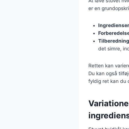
At lave stuvet hv
er en grundopskri
Ingrediense
Forberedels
Tilberednin
det simre, ind
Retten kan varier
Du kan også tilfø
fyldig ret kan du 
Variatione
ingredien