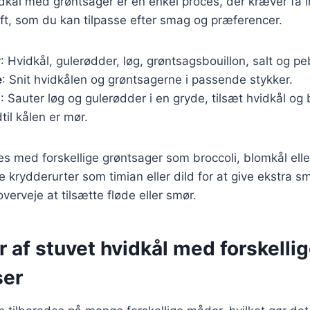
idkål med grøntsager er en enkel proces, der kræver få 
ft, som du kan tilpasse efter smag og præferencer.
r
: Hvidkål, gulerødder, løg, grøntsagsbouillon, salt og pe
e
: Snit hvidkålen og grøntsagerne i passende stykker.
g
: Sauter løg og gulerødder i en gryde, tilsæt hvidkål og 
til kålen er mør.
es med forskellige grøntsager som broccoli, blomkål elle
je krydderurter som timian eller dild for at give ekstra 
overveje at tilsætte fløde eller smør.
r af stuvet hvidkål med forskelli
ser