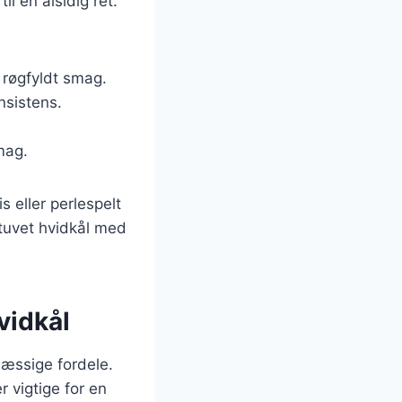
l en alsidig ret.
 røgfyldt smag.
nsistens.
mag.
s eller perlespelt
stuvet hvidkål med
vidkål
æssige fordele.
r vigtige for en