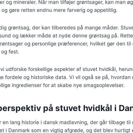
er og mineraler. Når man tilføjer grøntsager, kan man ø
og gøre retten endnu mere farverig og appetitlig.
idig grøntsag, der kan tilberedes på mange måder. Stuv
 sund og lækker måde at nyde denne grøntsag på. Rette
øntsager og personlige præferencer, hvilket gør den til
og fest.
l vi udforske forskellige aspekter af stuvet hvidkål, herun
fordele og historiske data. Vi vil også se på, hvordan
llige ingredienser for at skabe nye smagsoplevelser.
perspektiv på stuvet hvidkål i D
r en lang historie i dansk madlavning, der går tilbage ti
et i Danmark som en vigtig afgrøde, og det blev hurtigt 