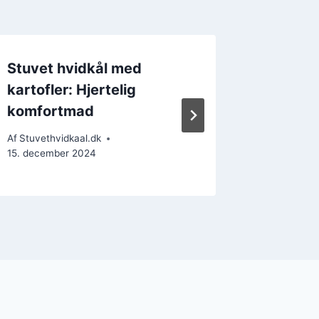
Stuvet hvidkål med
Stuvet 
kartofler: Hjertelig
til en 
komfortmad
Af
Stuvethv
26. decem
Af
Stuvethvidkaal.dk
15. december 2024