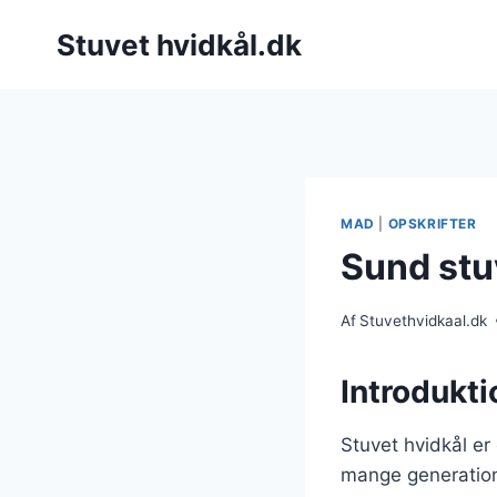
Fortsæt
Stuvet hvidkål.dk
til
indhold
MAD
|
OPSKRIFTER
Sund stu
Af
Stuvethvidkaal.dk
Introdukti
Stuvet hvidkål er
mange generation