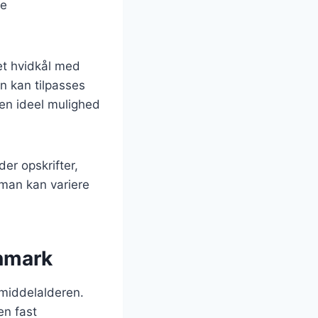
ge
et hvidkål med
n kan tilpasses
 en ideel mulighed
der opskrifter,
 man kan variere
anmark
l middelalderen.
en fast