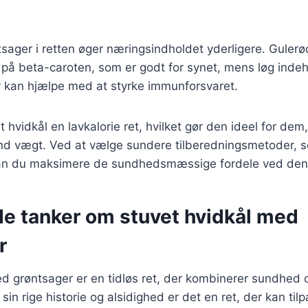
tsager i retten øger næringsindholdet yderligere. Gulerø
 på beta-caroten, som er godt for synet, mens løg inde
r kan hjælpe med at styrke immunforsvaret.
 hvidkål en lavkalorie ret, hvilket gør den ideel for dem
nd vægt. Ved at vælge sundere tilberedningsmetoder,
 kan du maksimere de sundhedsmæssige fordele ved denn
de tanker om stuvet hvidkål med
r
ed grøntsager er en tidløs ret, der kombinerer sundhed
in rige historie og alsidighed er det en ret, der kan til