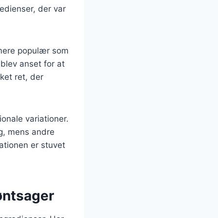
edienser, der var
 mere populær som
 blev anset for at
et ret, der
onale variationer.
mag, mens andre
ationen er stuvet
øntsager