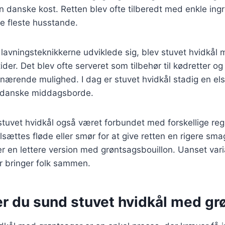
 danske kost. Retten blev ofte tilberedt med enkle ingr
de fleste husstande.
dlavningsteknikkerne udviklede sig, blev stuvet hvidkål
ider. Det blev ofte serveret som tilbehør til kødretter og
ærende mulighed. I dag er stuvet hvidkål stadig en elsk
 danske middagsborde.
 stuvet hvidkål også været forbundet med forskellige regi
ilsættes fløde eller smør for at give retten en rigere s
r en lettere version med grøntsagsbouillon. Uanset vari
er bringer folk sammen.
er du sund stuvet hvidkål med gr