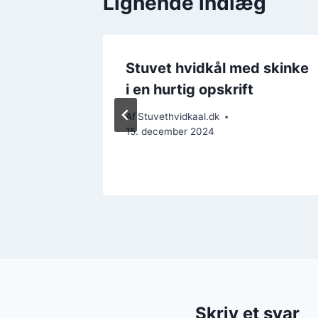
Lignende indlæg
rift
Stuvet hvidkål med skinke
nerne
i en hurtig opskrift
Af
Stuvethvidkaal.dk
15. december 2024
Skriv et svar