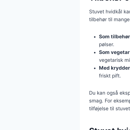
Stuvet hvidkål ka
tilbehør til mange
Som tilbehør 
pølser.
Som vegetar
vegetarisk m
Med krydder
friskt pift.
Du kan også ekspe
smag. For eksempe
tilføjelse til stuve