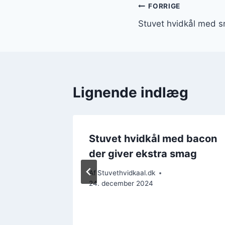
Indlægsnavi
FORRIGE
Stuvet hvidkål med sm
Lignende indlæg
d peber
Stuvet hvidkål med bacon
der giver ekstra smag
Af
Stuvethvidkaal.dk
24. december 2024