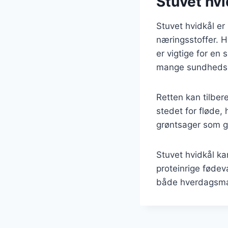
Stuvet hvi
Stuvet hvidkål er
næringsstoffer. H
er vigtige for en 
mange sundhedsm
Retten kan tilber
stedet for fløde, 
grøntsager som gu
Stuvet hvidkål k
proteinrige fødeva
både hverdagsmad 