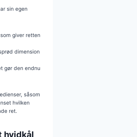
har sin egen
 som giver retten
 sprød dimension
ket gør den endnu
gredienser, såsom
anset hvilken
nde ret.
t hvidkål