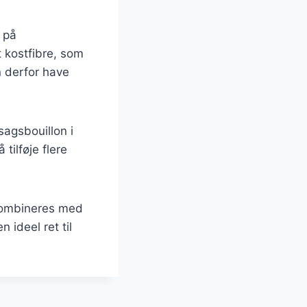
 på
t kostfibre, som
an derfor have
sagsbouillon i
tilføje flere
 kombineres med
n ideel ret til