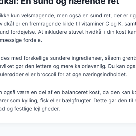
dkål: En sund og nærende ret
 ikke kun velsmagende, men også en sund ret, der er rig
vidkål er en fremragende kilde til vitaminer C og K, sam
sund fordøjelse. At inkludere stuvet hvidkål i din kost k
æssige fordele.
edes med forskellige sundere ingredienser, såsom grønt
hvilket gør den lettere og mere kalorievenlig. Du kan også 
lerødder eller broccoli for at øge næringsindholdet.
an også være en del af en balanceret kost, da den kan
rer som kylling, fisk eller bælgfrugter. Dette gør den til e
og festlige lejligheder.