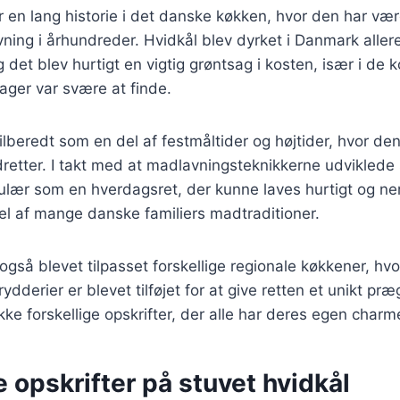
r en lang historie i det danske køkken, hvor den har vær
vning i århundreder. Hvidkål blev dyrket i Danmark aller
 det blev hurtigt en vigtig grøntsag i kosten, især i de
sager var svære at finde.
tilberedt som en del af festmåltider og højtider, hvor de
tter. I takt med at madlavningsteknikkerne udviklede s
ulær som en hverdagsret, der kunne laves hurtigt og ne
el af mange danske familiers madtraditioner.
også blevet tilpasset forskellige regionale køkkener, hvo
ydderier er blevet tilføjet for at give retten et unikt præ
ække forskellige opskrifter, der alle har deres egen char
e opskrifter på stuvet hvidkål