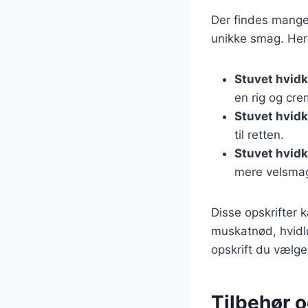
Der findes mange 
unikke smag. Her 
Stuvet hvidk
en rig og cre
Stuvet hvid
til retten.
Stuvet hvidk
mere velsma
Disse opskrifter 
muskatnød, hvidlø
opskrift du vælger
Tilbehør o