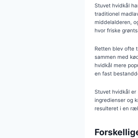
Stuvet hvidkål ha
traditionel madla
middelalderen, og
hvor friske grønt
Retten blev ofte 
sammen med kødre
hvidkål mere pop
en fast bestandd
Stuvet hvidkål er 
ingredienser og kr
resulteret i en r
Forskellig