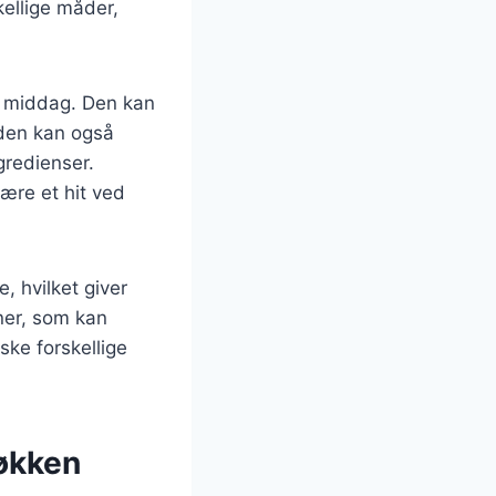
kellige måder,
er middag. Den kan
 den kan også
gredienser.
være et hit ved
, hvilket giver
ner, som kan
rske forskellige
køkken