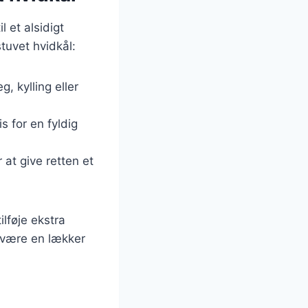
 et alsidigt
stuvet hvidkål:
g, kylling eller
is for en fyldig
r at give retten et
lføje ekstra
 være en lækker