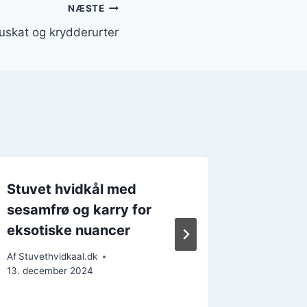
NÆSTE
uskat og krydderurter
Stuvet hvidkål med
Stuvet
sesamfrø og karry for
og flød
eksotiske nuancer
Af
Stuvethv
19. decem
Af
Stuvethvidkaal.dk
13. december 2024