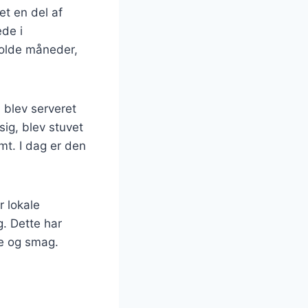
et en del af
ede i
 kolde måneder,
n blev serveret
ig, blev stuvet
mt. I dag er den
r lokale
g. Dette har
me og smag.