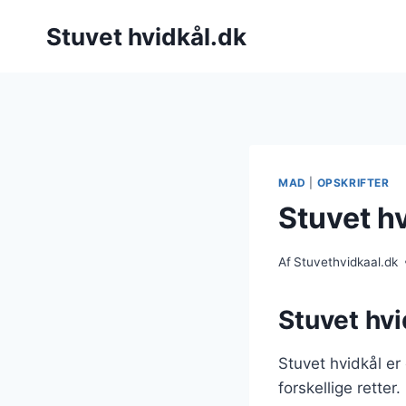
Fortsæt
Stuvet hvidkål.dk
til
indhold
MAD
|
OPSKRIFTER
Stuvet h
Af
Stuvethvidkaal.dk
Stuvet hvi
Stuvet hvidkål er 
forskellige rette