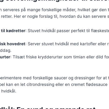
n serveres på mange forskellige måder, hvilket gør den til
 retter. Her er nogle forslag til, hvordan du kan servere 
til kødretter
: Stuvet hvidkål passer perfekt til flæskeste
isk hovedret
: Server stuvet hvidkål med kartofler eller r
iddag.
urter
: Tilsæt friske krydderurter som timian eller dild fo
rimentere med forskellige saucer og dressinger for at ti
l kan en let citrondressing eller en cremet flødesauce
t hvidkål.