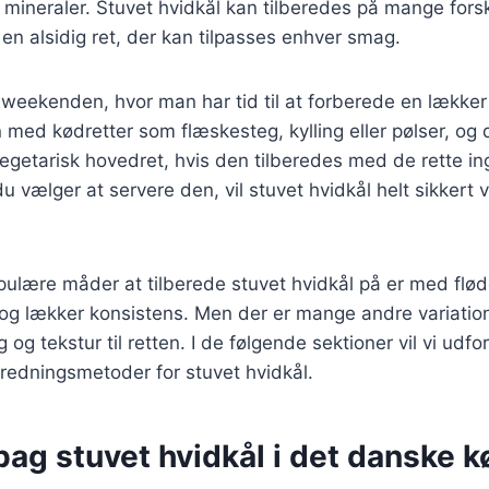
mineraler. Stuvet hvidkål kan tilberedes på mange fors
l en alsidig ret, der kan tilpasses enhver smag.
il weekenden, hvor man har tid til at forberede en lækk
med kødretter som flæskesteg, kylling eller pølser, og
getarisk hovedret, hvis den tilberedes med de rette in
 vælger at servere den, vil stuvet hvidkål helt sikkert 
ulære måder at tilberede stuvet hvidkål på er med fløde
 og lækker konsistens. Men der er mange andre variatio
g og tekstur til retten. I de følgende sektioner vil vi udfo
beredningsmetoder for stuvet hvidkål.
bag stuvet hvidkål i det danske 