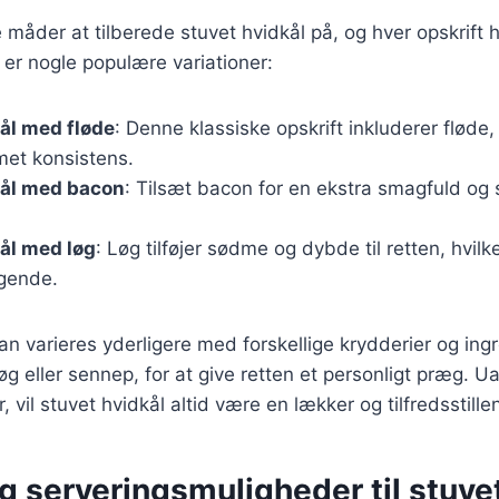
måder at tilberede stuvet hvidkål på, og hver opskrift 
er nogle populære variationer:
ål med fløde
: Denne klassiske opskrift inkluderer fløde,
met konsistens.
kål med bacon
: Tilsæt bacon for en ekstra smagfuld og
ål med løg
: Løg tilføjer sødme og dybde til retten, hvil
gende.
kan varieres yderligere med forskellige krydderier og in
g eller sennep, for at give retten et personligt præg. U
, vil stuvet hvidkål altid være en lækker og tilfredsstille
g serveringsmuligheder til stuve