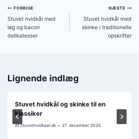
Indlægsnavigation
FORRIGE
NÆSTE
Stuvet hvidkål med
Stuvet hvidkål med
løg og bacon
skinke i traditionelle
delikatesser
opskrifter
Lignende indlæg
Stuvet hvidkål og skinke til en
klassiker
Af
Stuvethvidkaal.dk
27. december 2024