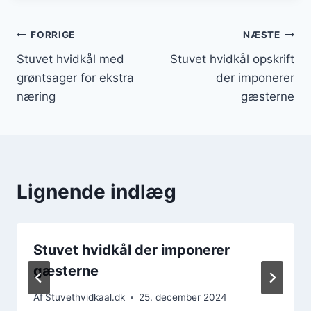
Indlægsnavigation
FORRIGE
NÆSTE
Stuvet hvidkål med
Stuvet hvidkål opskrift
grøntsager for ekstra
der imponerer
næring
gæsterne
Lignende indlæg
Stuvet hvidkål der imponerer
gæsterne
Af
Stuvethvidkaal.dk
25. december 2024