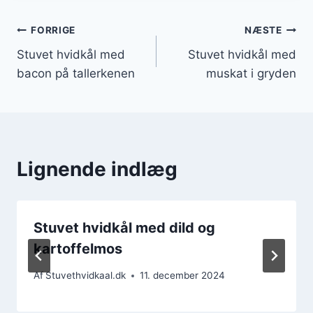
Indlægsnavigation
FORRIGE
NÆSTE
Stuvet hvidkål med
Stuvet hvidkål med
bacon på tallerkenen
muskat i gryden
Lignende indlæg
Stuvet hvidkål med dild og
kartoffelmos
Af
Stuvethvidkaal.dk
11. december 2024