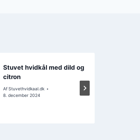
Stuvet hvidkål med dild og
Stuvet
citron
og løg
Af
Stuvethvidkaal.dk
Af
Stuvethv
8. december 2024
7. decemb