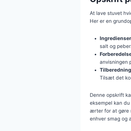
At lave stuvet hv
Her er en grundop
Ingrediense
salt og peber
Forberedels
anvisningen 
Tilberednin
Tilsæt det k
Denne opskrift kan
eksempel kan du t
ærter for at gøre 
enhver smag og a