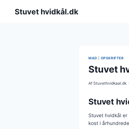
Fortsæt
Stuvet hvidkål.dk
til
indhold
MAD
|
OPSKRIFTER
Stuvet h
Af
Stuvethvidkaal.dk
Stuvet hvi
Stuvet hvidkål er
kost i århundrede