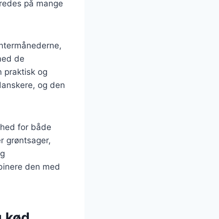
beredes på mange
vintermånederne,
 med de
n praktisk og
 danskere, og den
ghed for både
er grøntsager,
og
mbinere den med
g kød