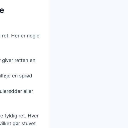
ge
g ret. Her er nogle
 giver retten en
lføje en sprød
ulerødder eller
 fyldig ret. Hver
ilket gør stuvet