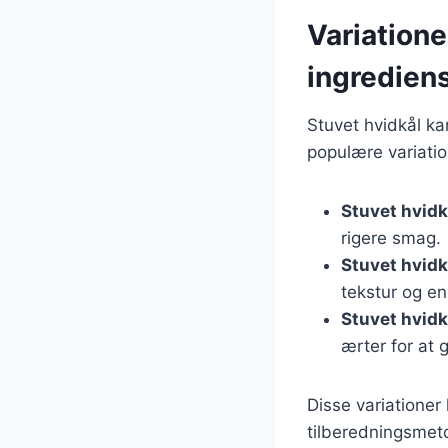
Variatione
ingredien
Stuvet hvidkål kan
populære variatio
Stuvet hvidk
rigere smag.
Stuvet hvid
tekstur og e
Stuvet hvid
ærter for at 
Disse variationer
tilberedningsmeto