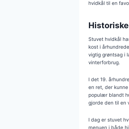
hvidkål til en fav
Historiske
Stuvet hvidkål ha
kost i århundrede
vigtig grøntsag i
vinterforbrug.
I det 19. århundr
en ret, der kunn
populær blandt hu
gjorde den til en 
I dag er stuvet h
menuen i både hje