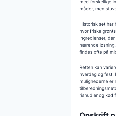
med forskellige i
måder, men stuvet
Historisk set har
hvor friske grønt
ingredienser, der 
nærende løsning. 
findes ofte på m
Retten kan varier
hverdag og fest. 
mulighederne er m
tilberedningsmet
risnudler og kød 
Opskrift p