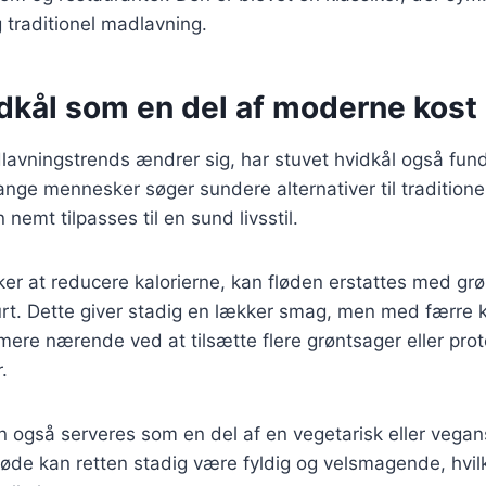
traditionel madlavning.
idkål som en del af moderne kost
lavningstrends ændrer sig, har stuvet hvidkål også fund
ge mennesker søger sundere alternativer til traditionell
 nemt tilpasses til en sund livsstil.
er at reducere kalorierne, kan fløden erstattes med gr
urt. Dette giver stadig en lækker smag, men med færre 
mere nærende ved at tilsætte flere grøntsager eller pro
.
n også serveres som en del af en vegetarisk eller vegan
øde kan retten stadig være fyldig og velsmagende, hvilk