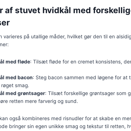
r af stuvet hvidkål med forskelli
ser
 varieres på utallige måder, hvilket gør den til en alsidi
ner:
ål med fløde
: Tilsæt fløde for en cremet konsistens, der
kål med bacon
: Steg bacon sammen med løgene for at ti
n røget smag.
kål med grøntsager
: Tilsæt forskellige grøntsager som g
gøre retten mere farverig og sund.
 kan også kombineres med risnudler for at skabe en mere
de bringer sin egen unikke smag og tekstur til retten, hv