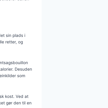
et sin plads i
e retter, og
øntsagsbouillon
kalorier. Desuden
teinkilder som
sk kost. Ved at
et gør den til en