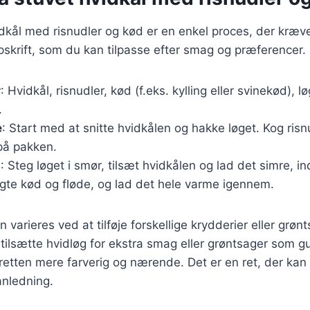
idkål med risnudler og kød er en enkel proces, der kræve
skrift, som du kan tilpasse efter smag og præferencer.
r
: Hvidkål, risnudler, kød (f.eks. kylling eller svinekød), l
.
e
: Start med at snitte hvidkålen og hakke løget. Kog risn
på pakken.
g
: Steg løget i smør, tilsæt hvidkålen og lad det simre, ind
ogte kød og fløde, og lad det hele varme igennem.
 varieres ved at tilføje forskellige krydderier eller grønt
ilsætte hvidløg for ekstra smag eller grøntsager som g
retten mere farverig og nærende. Det er en ret, der kan t
nledning.