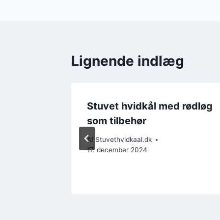
Lignende indlæg
d
Stuvet hvidkål med rødløg
gfuld
som tilbehør
Af
Stuvethvidkaal.dk
17. december 2024