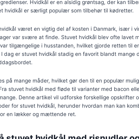
ngredienser. Hvidkål er en alsidig grøntsag, der kan til
 hvidkål er særligt populær som tilbehør til kødretter.
 hvidkål været en vigtig del af kosten i Danmark, især i 
sager var svære at finde. Stuvet hvidkål blev ofte lavet
var tilgængelige i husstanden, hvilket gjorde retten til e
I dag er stuvet hvidkål stadig en favorit blandt mange
iddagsbordet.
es på mange måder, hvilket gør den til en populær muli
Fra stuvet hvidkål med fløde til varianter med bacon ell
ange. Denne artikel vil udforske forskellige opskrifter 
oder for stuvet hvidkål, herunder hvordan man kan ko
for en lækker og mættende ret.
å stuvet hvidkål med risnudler o