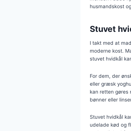
husmandskost og 
Stuvet hv
I takt med at mad
moderne kost. Man
stuvet hvidkål kan
For dem, der ønsk
eller græsk yogh
kan retten gøres 
bønner eller linser
Stuvet hvidkål ka
udelade kød og fl