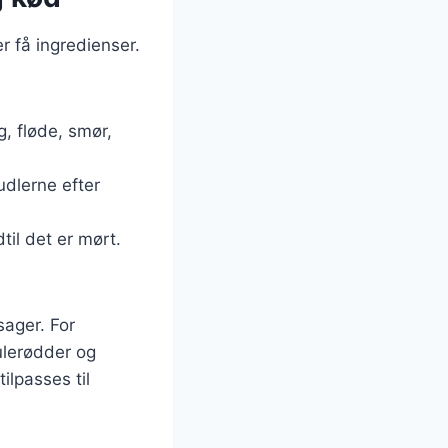
r få ingredienser.
øg, fløde, smør,
udlerne efter
til det er mørt.
sager. For
ulerødder og
ilpasses til