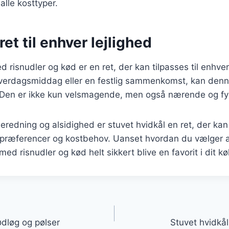
alle kosttyper.
ret til enhver lejlighed
d risnudler og kød er en ret, der kan tilpasses til enhver
 hverdagsmiddag eller en festlig sammenkomst, kan denn
. Den er ikke kun velsmagende, men også nærende og fyl
eredning og alsidighed er stuvet hvidkål en ret, der kan t
spræferencer og kostbehov. Uanset hvordan du vælger a
 med risnudler og kød helt sikkert blive en favorit i dit k
gation
ødløg og pølser
Stuvet hvidkå