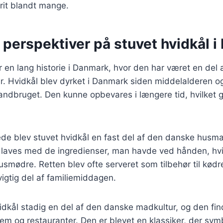
orit blandt mange.
 perspektiver på stuvet hvidkål 
r en lang historie i Danmark, hvor den har været en del 
r. Hvidkål blev dyrket i Danmark siden middelalderen og
 landbruget. Den kunne opbevares i længere tid, hvilket gj
ede blev stuvet hvidkål en fast del af den danske husm
e laves med de ingredienser, man havde ved hånden, hvi
smødre. Retten blev ofte serveret som tilbehør til kødret
vigtig del af familiemiddagen.
vidkål stadig en del af den danske madkultur, og den fin
m og restauranter. Den er blevet en klassiker, der sym