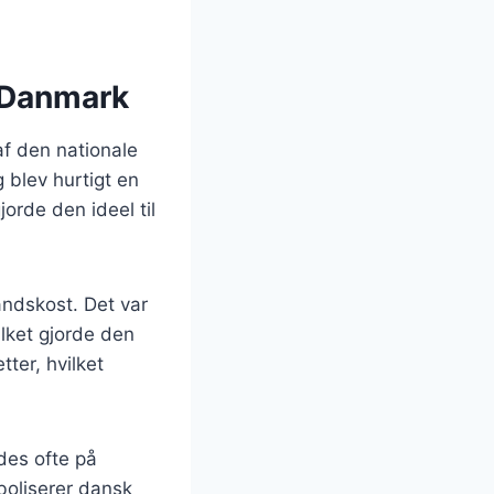
i Danmark
af den nationale
 blev hurtigt en
orde den ideel til
andskost. Det var
lket gjorde den
ter, hvilket
des ofte på
boliserer dansk