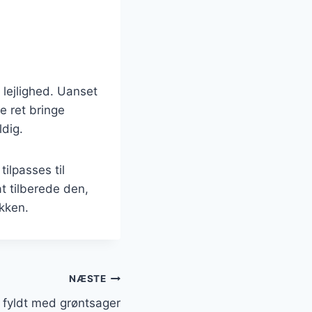
 lejlighed. Uanset
e ret bringe
dig.
ilpasses til
t tilberede den,
økken.
NÆSTE
l fyldt med grøntsager