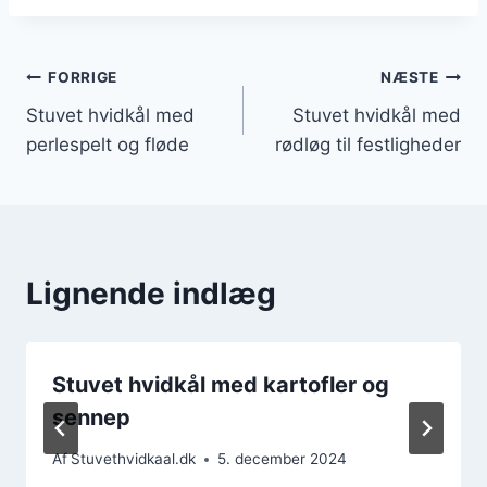
Indlægsnavigation
FORRIGE
NÆSTE
Stuvet hvidkål med
Stuvet hvidkål med
perlespelt og fløde
rødløg til festligheder
Lignende indlæg
Stuvet hvidkål med kartofler og
sennep
Af
Stuvethvidkaal.dk
5. december 2024