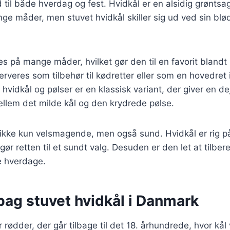
til både hverdag og fest. Hvidkål er en alsidig grøntsa
ge måder, men stuvet hvidkål skiller sig ud ved sin blø
es på mange måder, hvilket gør den til en favorit bland
rveres som tilbehør til kødretter eller som en hovedret i
vidkål og pølser er en klassisk variant, der giver en dej
lem det milde kål og den krydrede pølse.
 ikke kun velsmagende, men også sund. Hvidkål er rig p
 gør retten til et sundt valg. Desuden er den let at tilber
le hverdage.
bag stuvet hvidkål i Danmark
 rødder, der går tilbage til det 18. århundrede, hvor kål 