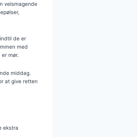
 en velsmagende
nepølser,
ndtil de er
 sammen med
 er mør.
tende middag.
r at give retten
e ekstra