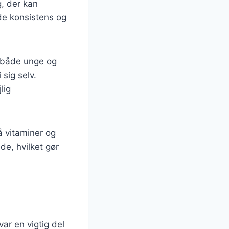
g, der kan
de konsistens og
t både unge og
 sig selv.
lig
å vitaminer og
ede, hvilket gør
var en vigtig del