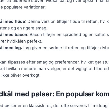
r at tilberede stuvet hvidkål på, og hver opskrift har 
e populære variationer:
ål med fløde
: Denne version tilføjer fløde til retten, hvil
stens og en rigere smag.
kål med bacon
: Bacon tilføjer en sprødhed og en saltet 
er hvidkålen perfekt.
ål med løg
: Løg giver en sødme til retten og tilføjer dy
kan tilpasses efter smag og præferencer, hvilket gør stuv
nset hvilken metode man vælger, er det vigtigt at tilbere
 ikke bliver overkogt.
idkål med pølser: En populær ko
d pølser er en klassisk ret, der ofte serveres til middag