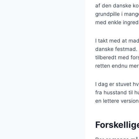
af den danske kost
grundpille i mang
med enkle ingredi
I takt med at mad
danske festmad. R
tilberedt med for
retten endnu mer
I dag er stuvet h
fra husstand til 
en lettere versio
Forskellig