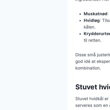
Muskatnød
:
Hvidløg
: Til
kålen.
Krydderurte
til retten.
Disse små justeri
god idé at eksper
kombination.
Stuvet hvid
Stuvet hvidkål er 
serveres som en d