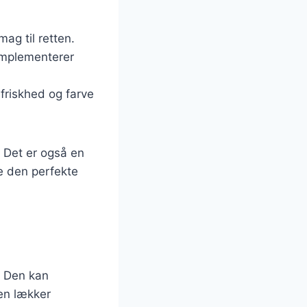
ag til retten.
komplementerer
e friskhed og farve
. Det er også en
de den perfekte
r. Den kan
 en lækker