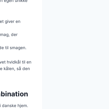
sin egen unikke
ket giver en
smag, der
bde til smagen.
et hvidkål til en
de kålen, så den
mbination
 i danske hjem.