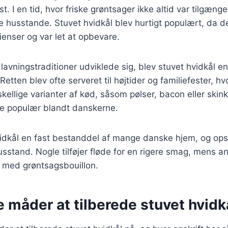
. I en tid, hvor friske grøntsager ikke altid var tilgænge
e husstande. Stuvet hvidkål blev hurtigt populært, da d
enser og var let at opbevare.
lavningstraditioner udviklede sig, blev stuvet hvidkål en
etten blev ofte serveret til højtider og familiefester, hv
skellige varianter af kød, såsom pølser, bacon eller skin
e populær blandt danskerne.
vidkål en fast bestanddel af mange danske hjem, og opsk
husstand. Nogle tilføjer fløde for en rigere smag, mens a
n med grøntsagsbouillon.
e måder at tilberede stuvet hvidk