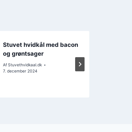
Stuvet hvidkål med bacon
Stuvet 
og grøntsager
i en su
Af
Stuvethvidkaal.dk
Af
Stuvethv
7. december 2024
13. decem