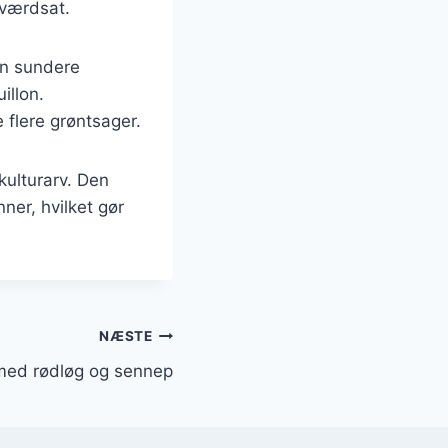
e værdsat.
en sundere
illon.
 flere grøntsager.
kulturarv. Den
er, hvilket gør
NÆSTE
 med rødløg og sennep