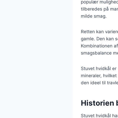
populær mulighed 
tilberedes på man
milde smag.
Retten kan varier
gamle. Den kan se
Kombinationen af h
smagsbalance mel
Stuvet hvidkål er
mineraler, hvilket
den ideel til trav
Historien 
Stuvet hvidkål har