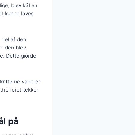
lige, blev kål en
et kunne laves
 del af den
or den blev
ke. Dette gjorde
rifterne varierer
ndre foretrækker
ål på