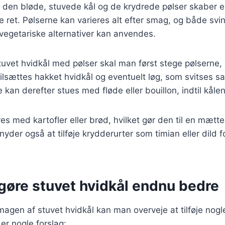
 den bløde, stuvede kål og de krydrede pølser skaber
de ret. Pølserne kan varieres alt efter smag, og både svi
 vegetariske alternativer kan anvendes.
stuvet hvidkål med pølser skal man først stege pølserne, i
tilsættes hakket hvidkål og eventuelt løg, som svitses
 kan derefter stues med fløde eller bouillon, indtil kålen
es med kartofler eller brød, hvilket gør den til en mæt
der også at tilføje krydderurter som timian eller dild fo
t gøre stuvet hvidkål endnu bedre
magen af stuvet hvidkål kan man overveje at tilføje nogl
er nogle forslag: