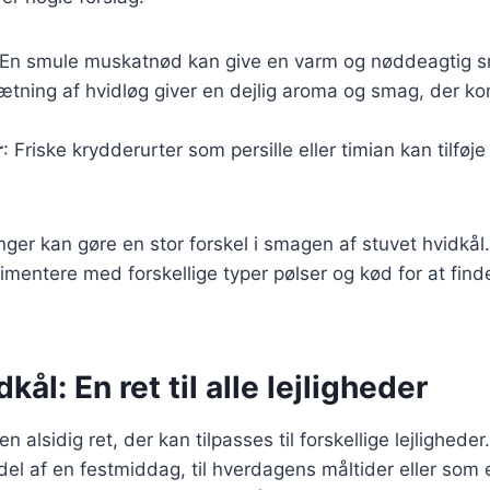
 En smule muskatnød kan give en varm og nøddeagtig sm
sætning af hvidløg giver en dejlig aroma og smag, der 
r
: Friske krydderurter som persille eller timian kan tilføj
nger kan gøre en stor forskel i smagen af stuvet hvidkål
imentere med forskellige typer pølser og kød for at fin
kål: En ret til alle lejligheder
en alsidig ret, der kan tilpasses til forskellige lejlighede
el af en festmiddag, til hverdagens måltider eller som