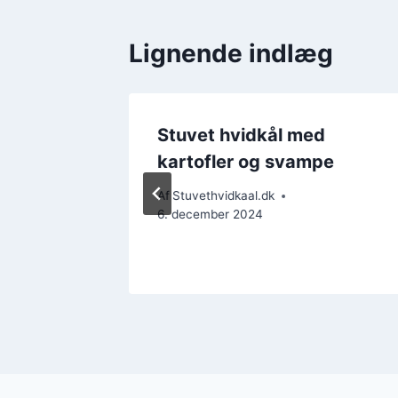
Lignende indlæg
d
Stuvet hvidkål med
 vri
kartofler og svampe
Af
Stuvethvidkaal.dk
6. december 2024