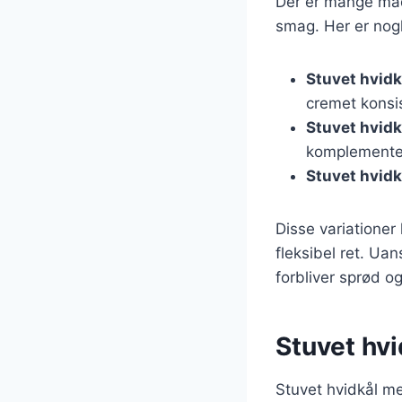
Der er mange måde
smag. Her er nogl
Stuvet hvidk
cremet konsi
Stuvet hvid
komplementer
Stuvet hvidk
Disse variationer 
fleksibel ret. Ua
forbliver sprød og
Stuvet hv
Stuvet hvidkål me