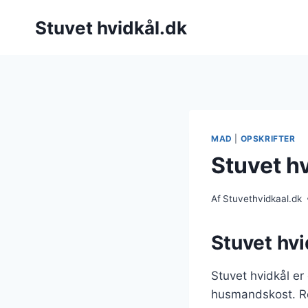
Fortsæt
Stuvet hvidkål.dk
til
indhold
MAD
|
OPSKRIFTER
Stuvet h
Af
Stuvethvidkaal.dk
Stuvet hvi
Stuvet hvidkål er
husmandskost. Ret