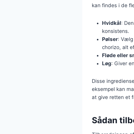
kan findes i de fl
Hvidkål
: Den
konsistens.
Pølser
: Vælg
chorizo, alt 
Fløde eller 
Løg
: Giver 
Disse ingrediense
eksempel kan man 
at give retten et fr
Sådan til