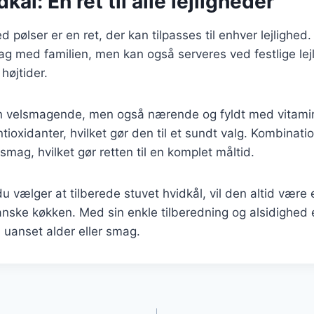
kål: En ret til alle lejligheder
 pølser er en ret, der kan tilpasses til enhver lejlighed. 
ag med familien, men kan også serveres ved festlige le
højtider.
un velsmagende, men også nærende og fyldt med vitamine
ntioxidanter, hvilket gør den til et sundt valg. Kombinat
g smag, hvilket gør retten til en komplet måltid.
u vælger at tilberede stuvet hvidkål, vil den altid væ
 danske køkken. Med sin enkle tilberedning og alsidighed 
, uanset alder eller smag.
gation