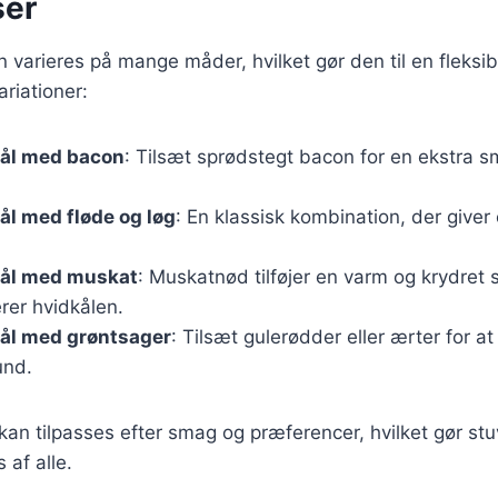
ser
n varieres på mange måder, hvilket gør den til en fleksibe
riationer:
kål med bacon
: Tilsæt sprødstegt bacon for en ekstra 
ål med fløde og løg
: En klassisk kombination, der giver
kål med muskat
: Muskatnød tilføjer en varm og krydret
er hvidkålen.
kål med grøntsager
: Tilsæt gulerødder eller ærter for a
und.
kan tilpasses efter smag og præferencer, hvilket gør stuv
 af alle.