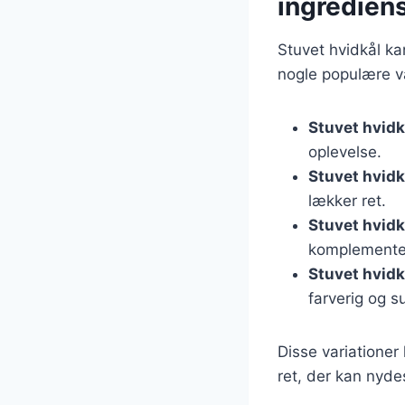
ingredien
Stuvet hvidkål ka
nogle populære va
Stuvet hvid
oplevelse.
Stuvet hvidk
lækker ret.
Stuvet hvid
komplementer
Stuvet hvid
farverig og s
Disse variationer 
ret, der kan nydes