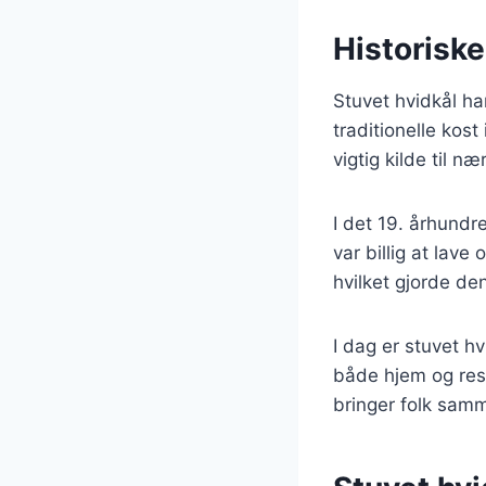
Historiske
Stuvet hvidkål ha
traditionelle kos
vigtig kilde til n
I det 19. århundr
var billig at lav
hvilket gjorde den 
I dag er stuvet h
både hjem og rest
bringer folk sam