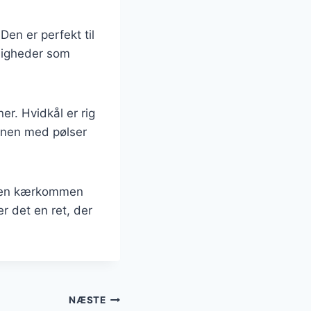
Den er perfekt til
jligheder som
r. Hvidkål er rig
ionen med pølser
re en kærkommen
er det en ret, der
NÆSTE