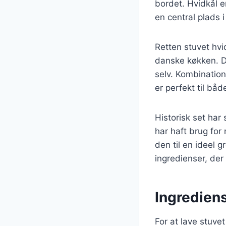
bordet. Hvidkål e
en central plads 
Retten stuvet hvi
danske køkken. De
selv. Kombination
er perfekt til båd
Historisk set har
har haft brug fo
den til en ideel 
ingredienser, der
Ingrediens
For at lave stuv