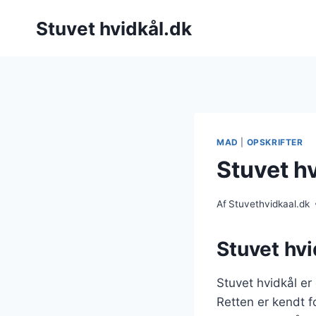
Fortsæt
Stuvet hvidkål.dk
til
indhold
MAD
|
OPSKRIFTER
Stuvet hv
Af
Stuvethvidkaal.dk
Stuvet hvi
Stuvet hvidkål er
Retten er kendt fo