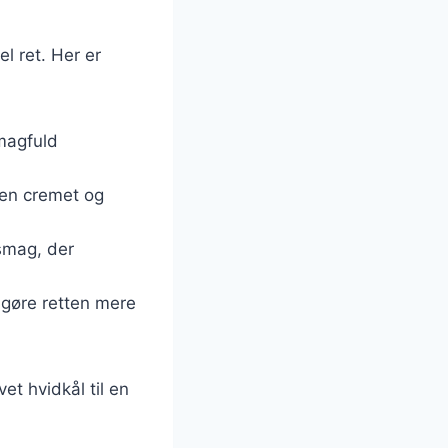
l ret. Her er
smagfuld
 en cremet og
 smag, der
t gøre retten mere
et hvidkål til en