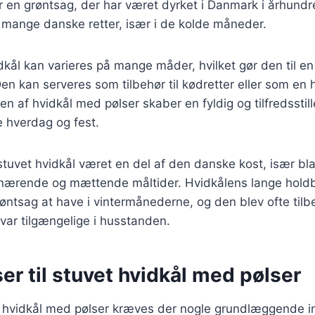
r en grøntsag, der har været dyrket i Danmark i århundr
i mange danske retter, især i de kolde måneder.
dkål kan varieres på mange måder, hvilket gør den til en 
n kan serveres som tilbehør til kødretter eller som en h
en af hvidkål med pølser skaber en fyldig og tilfredsstil
e hverdag og fest.
 stuvet hvidkål været en del af den danske kost, især bl
r nærende og mættende måltider. Hvidkålens lange hold
grøntsag at have i vintermånederne, og den blev ofte til
 var tilgængelige i husstanden.
er til stuvet hvidkål med pølser
et hvidkål med pølser kræves der nogle grundlæggende i