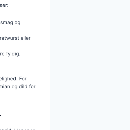
ser:
e smag og
ratwurst eller
e fyldig.
elighed. For
mian og dild for
r