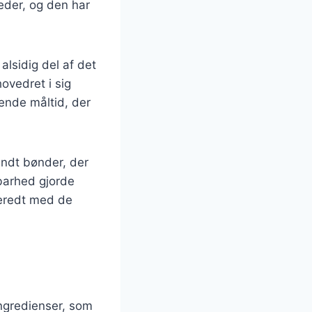
eder, og den har
alsidig del af det
ovedret i sig
lende måltid, der
andt bønder, der
barhed gjorde
beredt med de
ngredienser, som