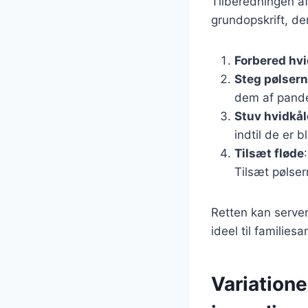
Tilberedningen af
grundopskrift, de
Forbered hv
Steg pølser
dem af pande
Stuv hvidkå
indtil de er b
Tilsæt fløde
Tilsæt pølse
Retten kan server
ideel til families
Variatione