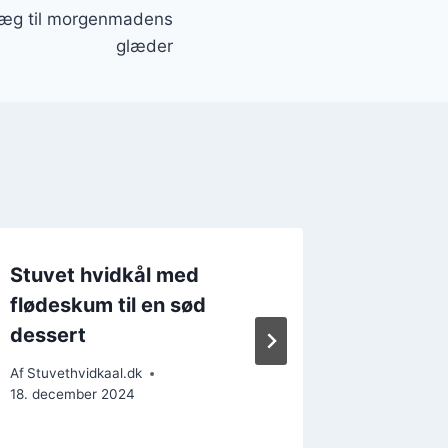
 æg til morgenmadens
glæder
Stuvet hvidkål med
Stuvet
flødeskum til en sød
til en k
dessert
Af
Stuvethv
8. decemb
Af
Stuvethvidkaal.dk
18. december 2024