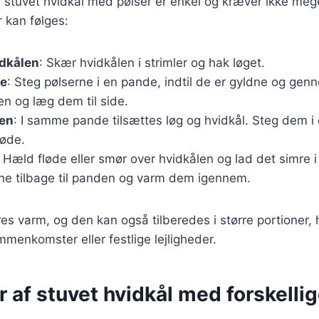
 stuvet hvidkål med pølser er enkel og kræver ikke mege
r kan følges:
idkålen
: Skær hvidkålen i strimler og hak løget.
ne
: Steg pølserne i en pande, indtil de er gyldne og ge
n og læg dem til side.
len
: I samme pande tilsættes løg og hvidkål. Steg dem i 
løde.
: Hæld fløde eller smør over hvidkålen og lad det simre i
rne tilbage til panden og varm dem igennem.
es varm, og den kan også tilberedes i større portioner, 
ammenkomster eller festlige lejligheder.
r af stuvet hvidkål med forskelli