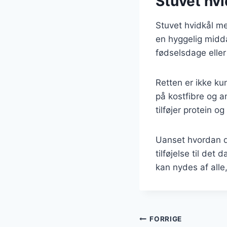
Stuvet hvid
Stuvet hvidkål med
en hyggelig midd
fødselsdage eller 
Retten er ikke k
på kostfibre og a
tilføjer protein o
Uanset hvordan d
tilføjelse til det
kan nydes af alle
Indlægsnavi
FORRIGE