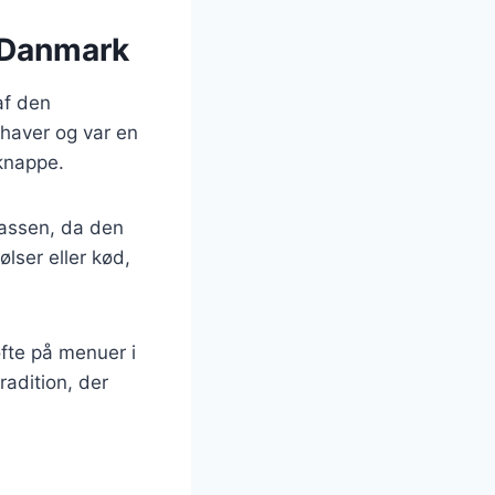
i Danmark
af den
 haver og var en
 knappe.
lassen, da den
lser eller kød,
ofte på menuer i
adition, der