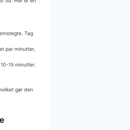
t tid. Her er en
nnemstegte. Tag
et par minutter,
 10-15 minutter.
hvilket gør den
ge