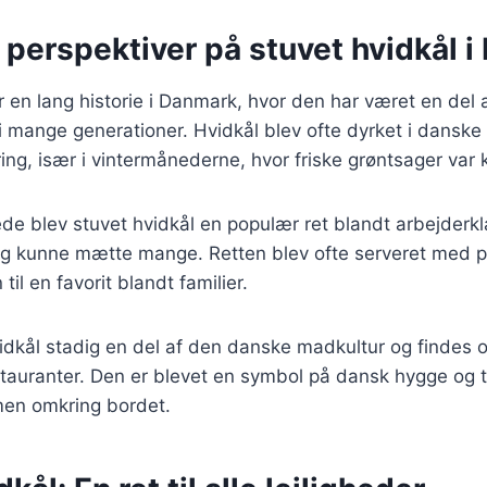
 perspektiver på stuvet hvidkål 
r en lang historie i Danmark, hvor den har været en del 
t i mange generationer. Hvidkål blev ofte dyrket i danske
æring, især i vintermånederne, hvor friske grøntsager var
ede blev stuvet hvidkål en populær ret blandt arbejderk
e og kunne mætte mange. Retten blev ofte serveret med pø
til en favorit blandt familier.
vidkål stadig en del af den danske madkultur og findes 
auranter. Den er blevet en symbol på dansk hygge og tr
men omkring bordet.