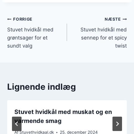
Indlægsnavigation
FORRIGE
NÆSTE
Stuvet hvidkål med
Stuvet hvidkål med
grøntsager for et
sennep for et spicy
sundt valg
twist
Lignende indlæg
Stuvet hvidkål med muskat og en
varmende smag
Af
Stuvethvidkaal.dk
25. december 2024