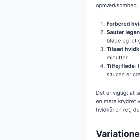
opmærksomhed. He
Forbered hv
Sauter løge
bløde og let 
Tilsæt hvidk
minutter.
Tilføj fløde
: 
saucen er cr
Det er vigtigt at
en mere krydret v
hvidkål en ret, d
Variatione