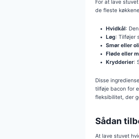
For at lave stuve
de fleste køkken
Hvidkål
: Den
Løg
: Tilføje
Smør eller ol
Fløde eller 
Krydderier
: 
Disse ingrediense
tilføje bacon for 
fleksibilitet, der
Sådan tilb
At lave stuvet hvi