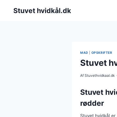
Fortsæt
Stuvet hvidkål.dk
til
indhold
MAD
|
OPSKRIFTER
Stuvet hv
Af
Stuvethvidkaal.dk
Stuvet hvi
rødder
Stuvet hvidkål er