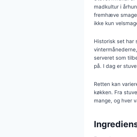
madkultur i århund
fremhæve smagen 
ikke kun velsmag
Historisk set har
vintermånederne, 
serveret som tilb
på. I dag er stu
Retten kan varier
køkken. Fra stuve
mange, og hver va
Ingrediens