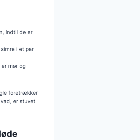
, indtil de er
simre i et par
n er mør og
gle foretrækker
vad, er stuvet
fløde