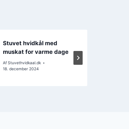
Stuvet hvidkål med
Stuvet 
muskat for varme dage
en popu
Af
Stuvethvidkaal.dk
Af
Stuvethv
18. december 2024
18. decem