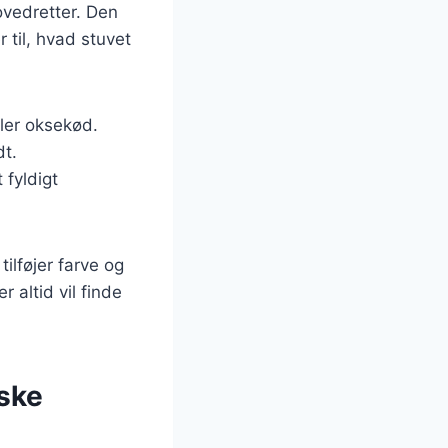
ovedretter. Den
 til, hvad stuvet
ller oksekød.
dt.
 fyldigt
ilføjer farve og
 altid vil finde
nske