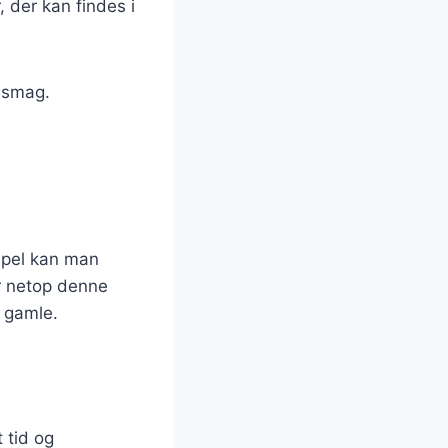
 der kan findes i
e smag.
mpel kan man
er netop denne
g gamle.
 tid og