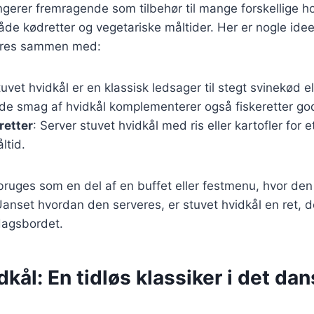
ngerer fremragende som tilbehør til mange forskellige h
åde kødretter og vegetariske måltider. Her er nogle ideer
veres sammen med:
tuvet hvidkål er en klassisk ledsager til stegt svinekød e
lde smag af hvidkål komplementerer også fiskeretter go
retter
: Server stuvet hvidkål med ris eller kartofler for et
ltid.
ruges som en del af en buffet eller festmenu, hvor den t
anset hvordan den serveres, er stuvet hvidkål en ret, der
dagsbordet.
dkål: En tidløs klassiker i det da