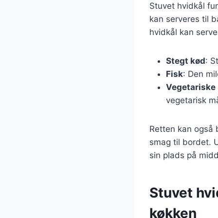
Stuvet hvidkål fu
kan serveres til b
hvidkål kan ser
Stegt kød
: S
Fisk
: Den mi
Vegetariske 
vegetarisk må
Retten kan også b
smag til bordet. U
sin plads på mid
Stuvet hvi
køkken