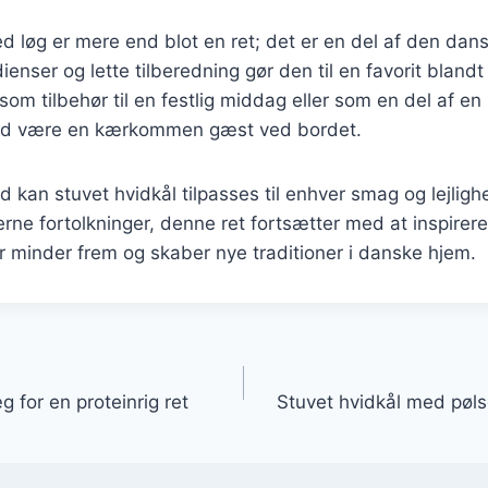
d løg er mere end blot en ret; det er en del af den dans
ienser og lette tilberedning gør den til en favorit blan
om tilbehør til en festlig middag eller som en del af en 
ltid være en kærkommen gæst ved bordet.
d kan stuvet hvidkål tilpasses til enhver smag og lejligh
derne fortolkninger, denne ret fortsætter med at inspirer
er minder frem og skaber nye traditioner i danske hjem.
gation
 for en proteinrig ret
Stuvet hvidkål med pølse