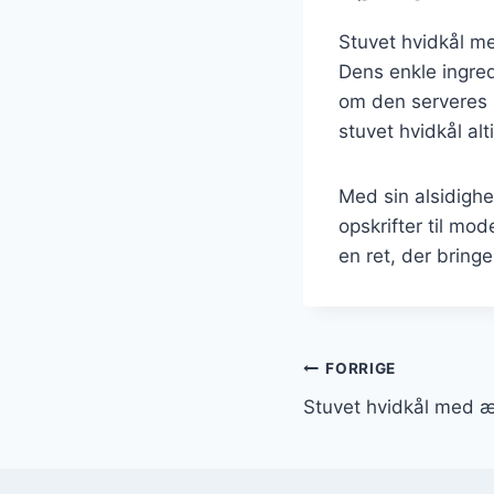
Stuvet hvidkål me
Dens enkle ingred
om den serveres s
stuvet hvidkål a
Med sin alsidighe
opskrifter til mo
en ret, der bring
Indlægsnavi
FORRIGE
Stuvet hvidkål med æg