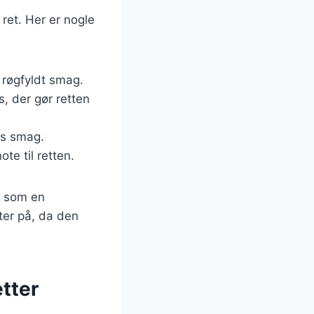
 ret. Her er nogle
 røgfyldt smag.
s, der gør retten
ns smag.
te til retten.
s som en
ter på, da den
etter