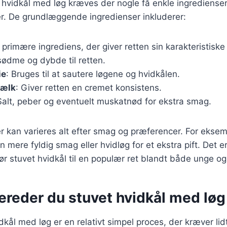
t hvidkål med løg kræves der nogle få enkle ingredienser,
er. De grundlæggende ingredienser inkluderer:
 primære ingrediens, der giver retten sin karakteristisk
r sødme og dybde til retten.
ie
: Bruges til at sautere løgene og hvidkålen.
mælk
: Giver retten en cremet konsistens.
Salt, peber og eventuelt muskatnød for ekstra smag.
r kan varieres alt efter smag og præferencer. For ekse
en mere fyldig smag eller hvidløg for et ekstra pift. Det 
 gør stuvet hvidkål til en populær ret blandt både unge o
ereder du stuvet hvidkål med løg
dkål med løg er en relativt simpel proces, der kræver lidt