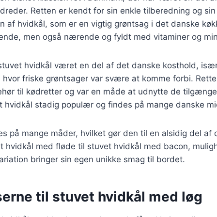
reder. Retten er kendt for sin enkle tilberedning og sin 
af hvidkål, som er en vigtig grøntsag i det danske køk
ende, men også nærende og fyldt med vitaminer og min
 stuvet hvidkål været en del af det danske kosthold, især
hvor friske grøntsager var svære at komme forbi. Rette
ehør til kødretter og var en måde at udnytte de tilgænge
vet hvidkål stadig populær og findes på mange danske 
es på mange måder, hvilket gør den til en alsidig del af
t hvidkål med fløde til stuvet hvidkål med bacon, mulig
riation bringer sin egen unikke smag til bordet.
erne til stuvet hvidkål med løg