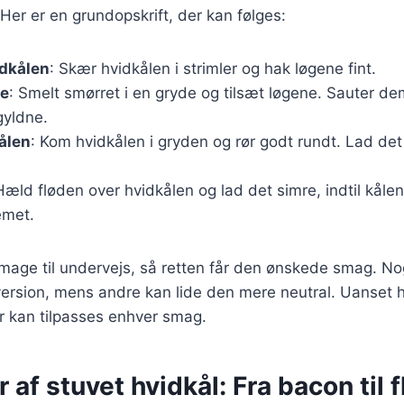
r er en grundopskrift, der kan følges:
idkålen
: Skær hvidkålen i strimler og hak løgene fint.
ne
: Smelt smørret i en gryde og tilsæt løgene. Sauter dem
gyldne.
ålen
: Kom hvidkålen i gryden og rør godt rundt. Lad det 
Hæld fløden over hvidkålen og lad det simre, indtil kåle
emet.
 smage til undervejs, så retten får den ønskede smag. No
ersion, mens andre kan lide den mere neutral. Uanset h
er kan tilpasses enhver smag.
r af stuvet hvidkål: Fra bacon til 