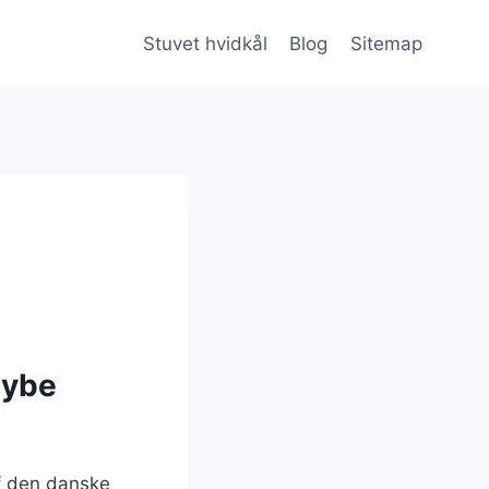
Stuvet hvidkål
Blog
Sitemap
dybe
af den danske