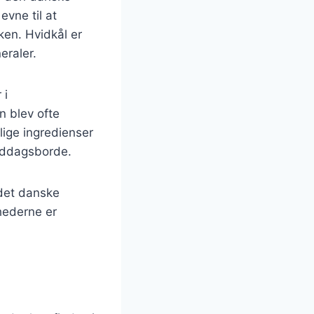
evne til at
ken. Hvidkål er
eraler.
 i
n blev ofte
lige ingredienser
middagsborde.
 det danske
hederne er