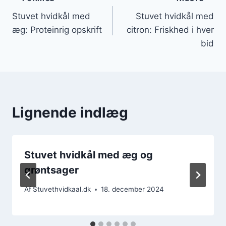
Indlægsnavigation
Stuvet hvidkål med
Stuvet hvidkål med
æg: Proteinrig opskrift
citron: Friskhed i hver
bid
Lignende indlæg
Stuvet hvidkål med æg og
grøntsager
Af
Stuvethvidkaal.dk
18. december 2024