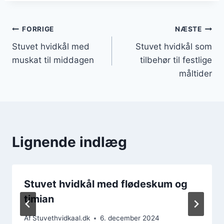
Indlægsnavigation
FORRIGE
NÆSTE
Stuvet hvidkål med
Stuvet hvidkål som
muskat til middagen
tilbehør til festlige
måltider
Lignende indlæg
Stuvet hvidkål med flødeskum og
timian
Af
Stuvethvidkaal.dk
6. december 2024