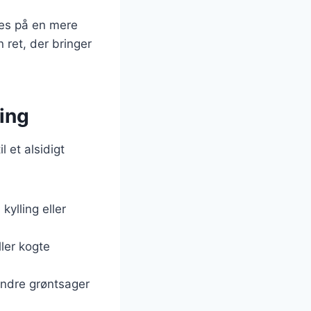
res på en mere
 ret, der bringer
ring
 et alsidigt
ylling eller
ler kogte
andre grøntsager