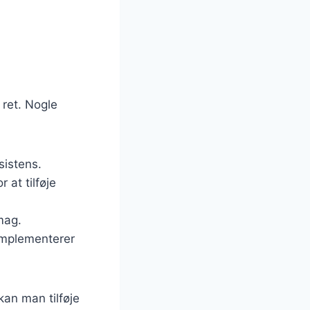
 ret. Nogle
sistens.
at tilføje
mag.
komplementerer
kan man tilføje