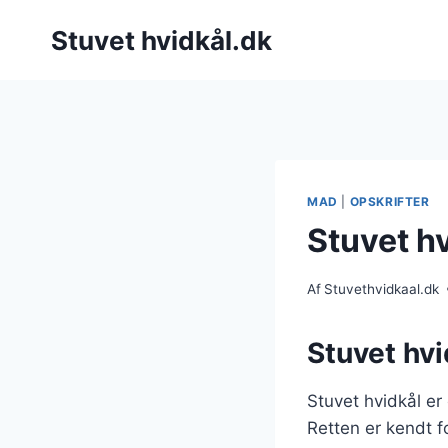
Fortsæt
Stuvet hvidkål.dk
til
indhold
MAD
|
OPSKRIFTER
Stuvet h
Af
Stuvethvidkaal.dk
Stuvet hvi
Stuvet hvidkål er
Retten er kendt f