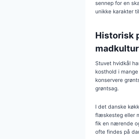
sennep for en ska
unikke karakter til
Historisk 
madkultur
Stuvet hvidkål ha
kosthold i mange 
konservere grønts
grøntsag.
I det danske køk
flæskesteg eller 
fik en nærende og
ofte findes på d