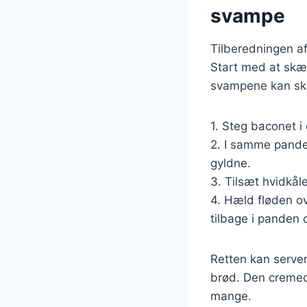
svampe
Tilberedningen a
Start med at skær
svampene kan skær
1. Steg baconet i 
2. I samme pande 
gyldne.
3. Tilsæt hvidkål
4. Hæld fløden ov
tilbage i panden 
Retten kan server
brød. Den cremede
mange.