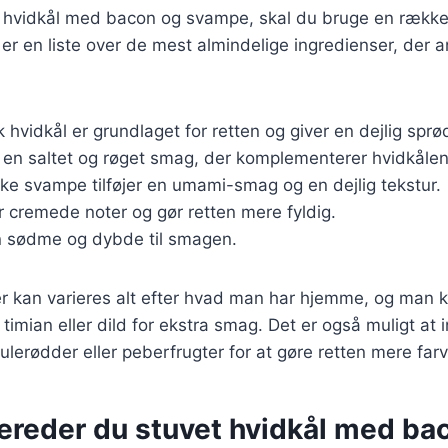
et hvidkål med bacon og svampe, skal du bruge en række
 er en liste over de mest almindelige ingredienser, der 
sk hvidkål er grundlaget for retten og giver en dejlig spr
r en saltet og røget smag, der komplementerer hvidkålen
iske svampe tilføjer en umami-smag og en dejlig tekstur.
jer cremede noter og gør retten mere fyldig.
en sødme og dybde til smagen.
r kan varieres alt efter hvad man har hjemme, og man ka
timian eller dild for ekstra smag. Det er også muligt at 
lerødder eller peberfrugter for at gøre retten mere far
bereder du stuvet hvidkål med ba