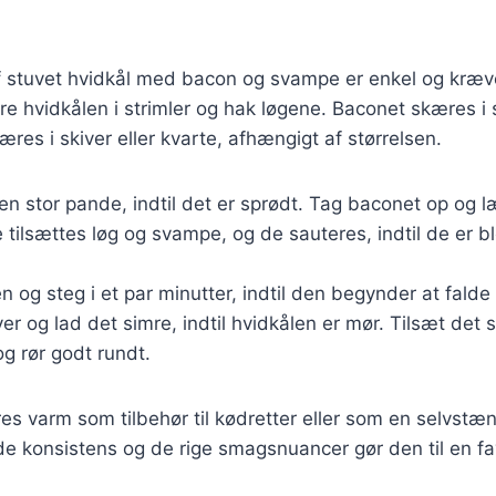
f stuvet hvidkål med bacon og svampe er enkel og kræve
e hvidkålen i strimler og hak løgene. Baconet skæres i 
es i skiver eller kvarte, afhængigt af størrelsen.
en stor pande, indtil det er sprødt. Tag baconet op og læ
tilsættes løg og svampe, og de sauteres, indtil de er bl
en og steg i et par minutter, indtil den begynder at fal
er og lad det simre, indtil hvidkålen er mør. Tilsæt det
og rør godt rundt.
es varm som tilbehør til kødretter eller som en selvstæ
 konsistens og de rige smagsnuancer gør den til en fav