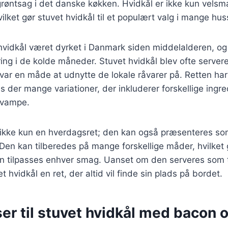
 grøntsag i det danske køkken. Hvidkål er ikke kun vel
lket gør stuvet hvidkål til et populært valg i mange hu
 hvidkål været dyrket i Danmark siden middelalderen, og
æring i de kolde måneder. Stuvet hvidkål blev ofte servere
 var en måde at udnytte de lokale råvarer på. Retten har 
des der mange variationer, der inkluderer forskellige ing
svampe.
r ikke kun en hverdagsret; den kan også præsenteres so
. Den kan tilberedes på mange forskellige måder, hvilket 
kan tilpasses enhver smag. Uanset om den serveres som t
t hvidkål en ret, der altid vil finde sin plads på bordet.
ser til stuvet hvidkål med bacon