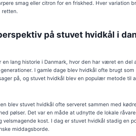
rpere smag eller citron for en friskhed. Hver variation b
 retten.
perspektiv på stuvet hvidkål i da
r en lang historie i Danmark, hvor den har været en del 
generationer. I gamle dage blev hvidkål ofte brugt som
ager på, og stuvet hvidkål blev en populær metode til a
ken blev stuvet hvidkål ofte serveret sammen med kødr
med pølser. Det var en måde at udnytte de lokale råvare
 velsmagende kost. I dag er stuvet hvidkål stadig en po
anske middagsborde.