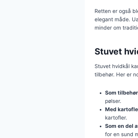
Retten er også bl
elegant måde. Uan
minder om tradit
Stuvet hvi
Stuvet hvidkål ka
tilbehør. Her er n
Som tilbehør 
pølser.
Med kartofle
kartofler.
Som en del a
for en sund 