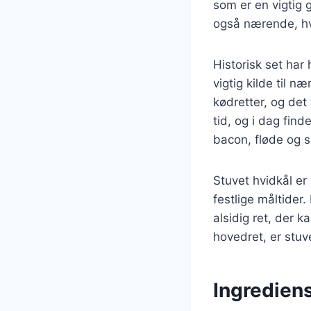
som er en vigtig
også nærende, hvi
Historisk set har
vigtig kilde til n
kødretter, og det
tid, og i dag fin
bacon, fløde og 
Stuvet hvidkål e
festlige måltider
alsidig ret, der 
hovedret, er stuve
Ingredien