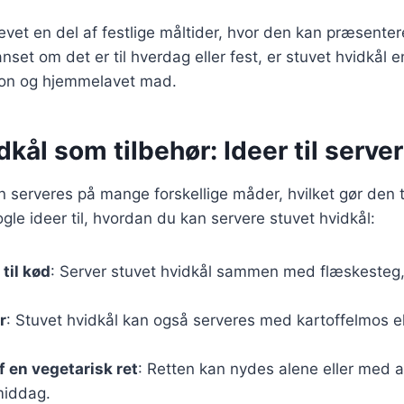
evet en del af festlige måltider, hvor den kan præsente
set om det er til hverdag eller fest, er stuvet hvidkål en
ion og hjemmelavet mad.
dkål som tilbehør: Ideer til serve
n serveres på mange forskellige måder, hvilket gør den til
ogle ideer til, hvordan du kan servere stuvet hvidkål:
til kød
: Server stuvet hvidkål sammen med flæskesteg, k
r
: Stuvet hvidkål kan også serveres med kartoffelmos el
f en vegetarisk ret
: Retten kan nydes alene eller med 
middag.