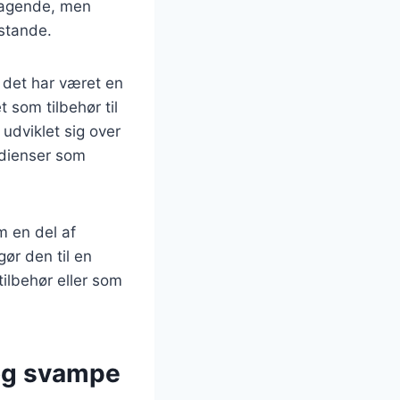
smagende, men
sstande.
 det har været en
t som tilbehør til
udviklet sig over
redienser som
m en del af
gør den til en
ilbehør eller som
 og svampe