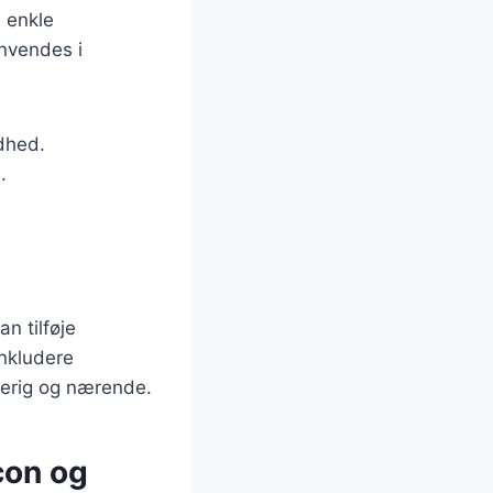
 enkle
anvendes i
ødhed.
.
n tilføje
inkludere
verig og nærende.
con og