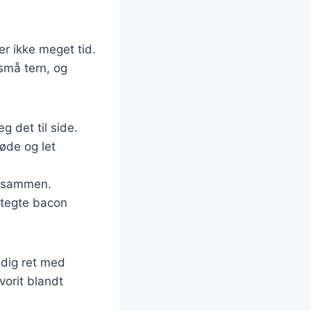
r ikke meget tid.
små tern, og
g det til side.
øde og let
de sammen.
 stegte bacon
ndig ret med
orit blandt