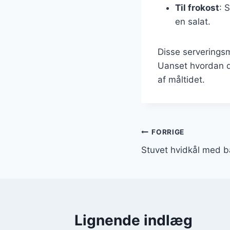
Til frokost
: 
en salat.
Disse serveringsmu
Uanset hvordan de
af måltidet.
Indlægsnavi
FORRIGE
Stuvet hvidkål med b
Lignende indlæg