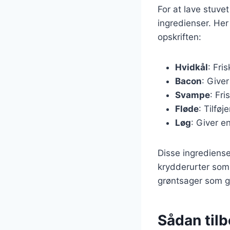
For at lave stuv
ingredienser. Her
opskriften:
Hvidkål
: Fri
Bacon
: Give
Svampe
: Fr
Fløde
: Tilfø
Løg
: Giver 
Disse ingrediense
krydderurter som 
grøntsager som gu
Sådan til