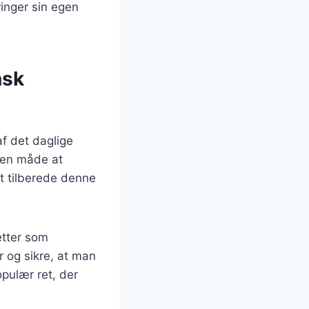
ringer sin egen
nsk
af det daglige
 en måde at
t tilberede denne
etter som
r og sikre, at man
pulær ret, der