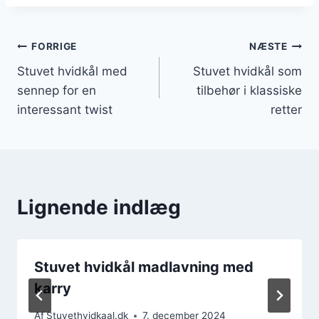
Indlægsnavigation
FORRIGE
NÆSTE
Stuvet hvidkål med
Stuvet hvidkål som
sennep for en
tilbehør i klassiske
interessant twist
retter
Lignende indlæg
Stuvet hvidkål madlavning med
karry
Af
Stuvethvidkaal.dk
7. december 2024