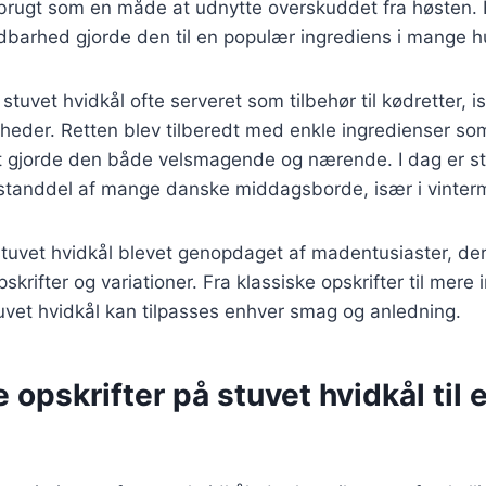
 brugt som en måde at udnytte overskuddet fra høsten.
ldbarhed gjorde den til en populær ingrediens i mange 
 stuvet hvidkål ofte serveret som tilbehør til kødretter, i
igheder. Retten blev tilberedt med enkle ingredienser so
et gjorde den både velsmagende og nærende. I dag er st
estanddel af mange danske middagsborde, især i vinte
stuvet hvidkål blevet genopdaget af madentusiaster, de
skrifter og variationer. Fra klassiske opskrifter til mere 
tuvet hvidkål kan tilpasses enhver smag og anledning.
e opskrifter på stuvet hvidkål til 