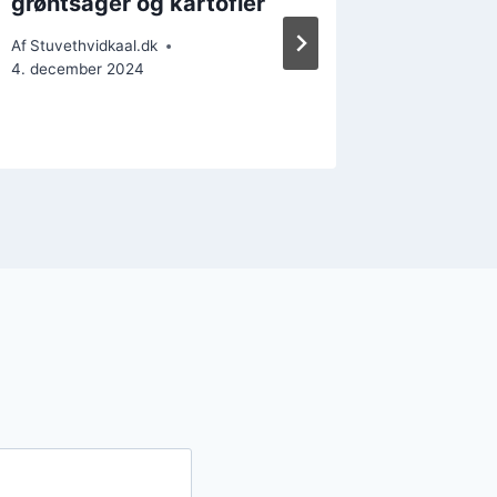
grøntsager og kartofler
perlesp
flødes
Af
Stuvethvidkaal.dk
4. december 2024
Af
Stuvethv
6. decemb