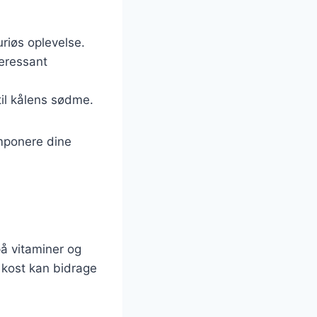
uriøs oplevelse.
teressant
 til kålens sødme.
imponere dine
på vitaminer og
n kost kan bidrage