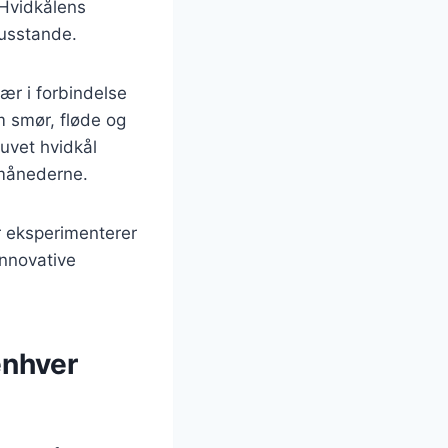
 Hvidkålens
husstande.
sær i forbindelse
m smør, fløde og
uvet hvidkål
rmånederne.
r eksperimenterer
innovative
enhver