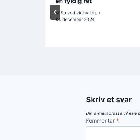
mag
en fyldig ret
Af
Stuvethvidkaal.dk
13. december 2024
Skriv et svar
Din e-mailadresse vil ikke b
Kommentar
*