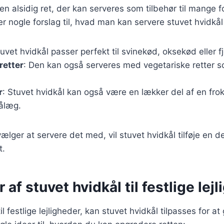
en alsidig ret, der kan serveres som tilbehør til mange f
er nogle forslag til, hvad man kan servere stuvet hvid
tuvet hvidkål passer perfekt til svinekød, oksekød eller f
retter
: Den kan også serveres med vegetariske retter so
r
: Stuvet hvidkål kan også være en lækker del af en fro
ålæg.
lger at servere det med, vil stuvet hvidkål tilføje en d
t.
 af stuvet hvidkål til festlige lej
 festlige lejligheder, kan stuvet hvidkål tilpasses for a