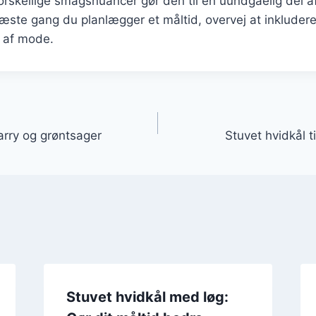
rskellige smagsnuancer gør den til en uundgåelig del a
æste gang du planlægger et måltid, overvej at inkluder
r af mode.
gation
arry og grøntsager
Stuvet hvidkål t
Stuvet hvidkål med løg: