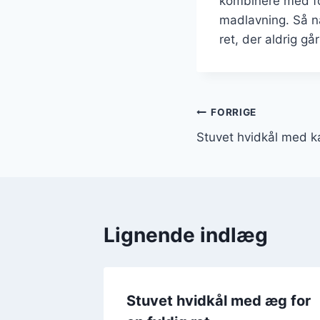
kombinere med fo
madlavning. Så n
ret, der aldrig gå
Indlægsnavi
FORRIGE
Stuvet hvidkål med k
Lignende indlæg
d smør
Stuvet hvidkål med æg for