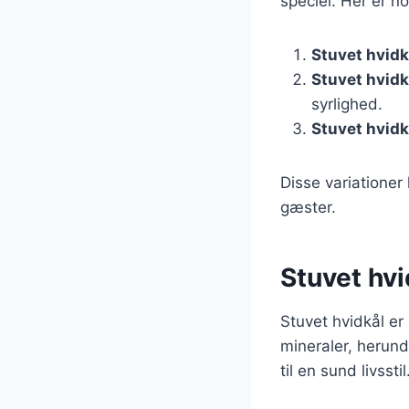
speciel. Her er n
Stuvet hvid
Stuvet hvid
syrlighed.
Stuvet hvidk
Disse variationer
gæster.
Stuvet hvi
Stuvet hvidkål er
mineraler, herunde
til en sund livsstil