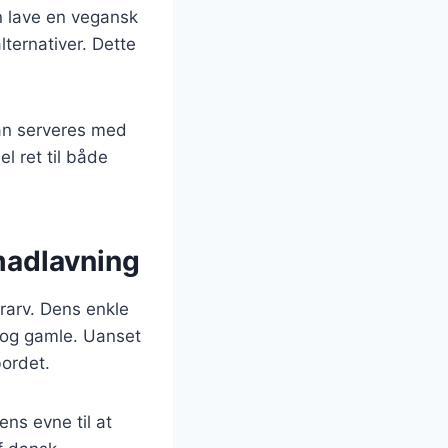
n lave en vegansk
ternativer. Dette
kan serveres med
el ret til både
 madlavning
rarv. Dens enkle
e og gamle. Uanset
bordet.
ens evne til at