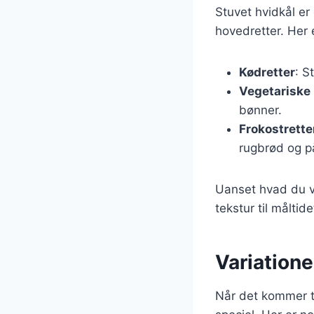
Stuvet hvidkål er 
hovedretter. Her 
Kødretter
: S
Vegetariske 
bønner.
Frokostrette
rugbrød og p
Uanset hvad du væ
tekstur til måltide
Variationer
Når det kommer til