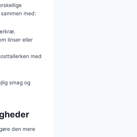
orskellige
kål sammen med:
jerkræ.
m linser eller
kosttallerken med
ejlig smag og
ligheder
t gøre den mere