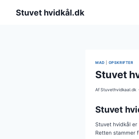
Fortsæt
Stuvet hvidkål.dk
til
indhold
MAD
|
OPSKRIFTER
Stuvet hv
Af
Stuvethvidkaal.dk
Stuvet hvi
Stuvet hvidkål er
Retten stammer fr