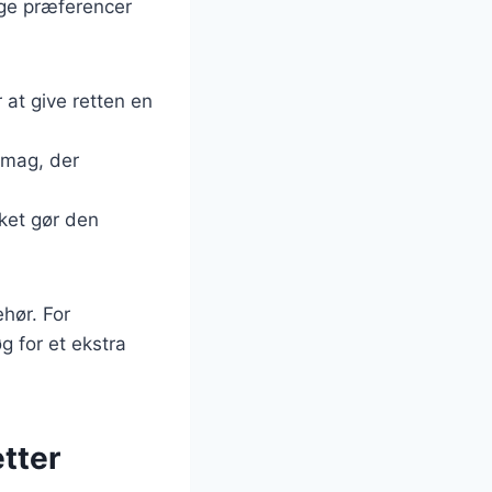
lige præferencer
r at give retten en
smag, der
lket gør den
ehør. For
 for et ekstra
etter