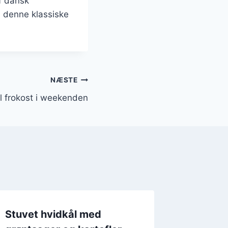
f dansk
e denne klassiske
NÆSTE
il frokost i weekenden
Stuvet hvidkål med
Stuvet