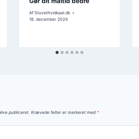
Gør dit måltid bedre
Af
Stuvethvidkaal.dk
18. december 2024
live publiceret.
Krævede felter er markeret med
*