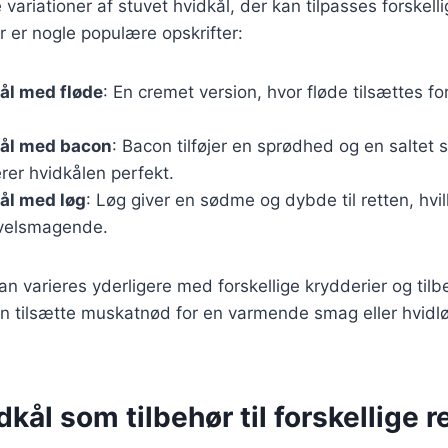
variationer af stuvet hvidkål, der kan tilpasses forskel
 er nogle populære opskrifter:
ål med fløde
: En cremet version, hvor fløde tilsættes fo
kål med bacon
: Bacon tilføjer en sprødhed og en saltet 
er hvidkålen perfekt.
ål med løg
: Løg giver en sødme og dybde til retten, hvi
velsmagende.
an varieres yderligere med forskellige krydderier og tilb
 tilsætte muskatnød for en varmende smag eller hvidløg
dkål som tilbehør til forskellige r