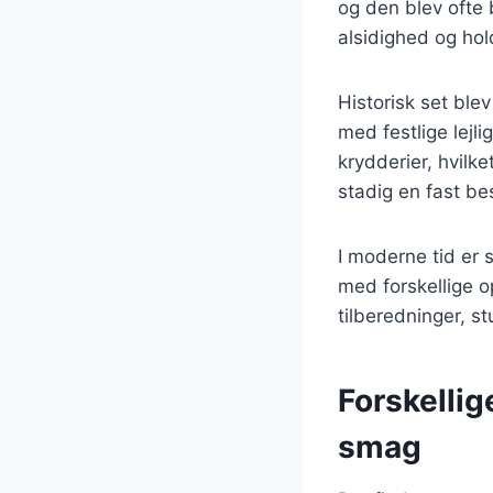
og den blev ofte
alsidighed og ho
Historisk set blev
med festlige lejl
krydderier, hvilk
stadig en fast b
I moderne tid er 
med forskellige op
tilberedninger, s
Forskellig
smag