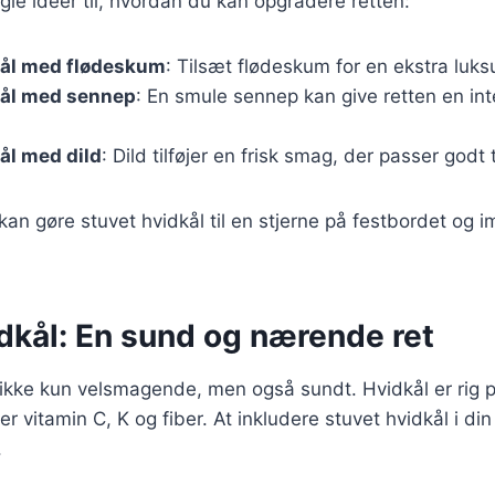
ogle ideer til, hvordan du kan opgradere retten:
kål med flødeskum
: Tilsæt flødeskum for en ekstra luks
kål med sennep
: En smule sennep kan give retten en in
ål med dild
: Dild tilføjer en frisk smag, der passer godt
 kan gøre stuvet hvidkål til en stjerne på festbordet og 
dkål: En sund og nærende ret
 ikke kun velsmagende, men også sundt. Hvidkål er rig 
r vitamin C, K og fiber. At inkludere stuvet hvidkål i di
.