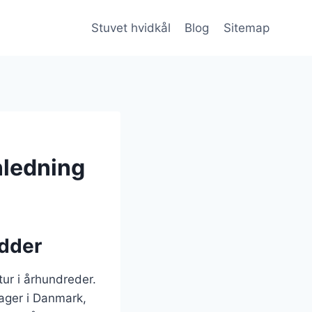
Stuvet hvidkål
Blog
Sitemap
nledning
ødder
tur i århundreder.
sager i Danmark,